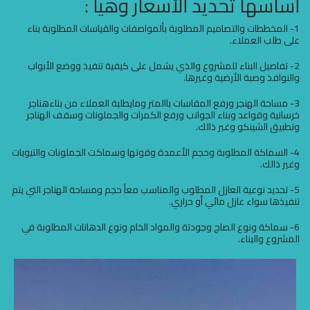
أساسها تحديد ألأسعار وهيا :
1- المخططات والتصاميم المطلوبة بألمواصفات والقياسات المطلوبة بناء
على طلب العملاء.
2- تفاصيل البناء للمشروع والذي يشمل على كيفية تنفيذ ووضع الأبواب
والنوافذ وصبة الأرضية وغيرها.
3- مساحة الهنجر ورفع المقاسات باالمتر ومايطلبة العملاء من بناءهناجر
خرسانية وقواعد وبناء الجوانب ورفع الكمرات والجملونات وسقف الهناجر
وتطبيق الشينكو وغير ذالك.
4- السماكة المطلوبة وحجم الأعمدة وقوتها وسماكت الجملونات والتيوبات
وغير ذالك.
5- تحديد نوعية العازل المطلوب والمناسب معأ حجم ومساحة الهناجر التي يتم
تنفيذها سواء عازل مائي أو حراري.
6- سماكة ونوع الصاج وجودتة والمواد الخام ونوع الدهانات المطلوبة في
المشروع والبناء.