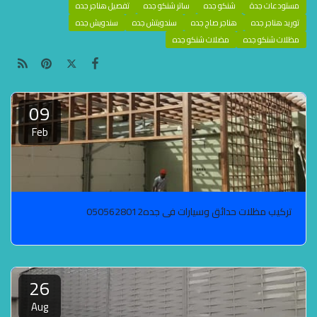
مستودعات جدة
شنكو جده
ساتر شنكو جده
تفصيل هناجر جده
توريد هناجر جده
هناجر صاج جده
سندويتش جده
سندويش جده
مظلات شنكو جده
مضلات شنكو جده
09
Feb
تركيب مظلات حدائق وسيارات في جده0505628012
26
Aug