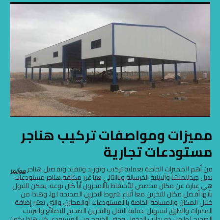
مميزات ومواصفات تركيب هناجر
مستودعات تجارية
من أهم المميزات الخاصة بعملية تركيب وتوريد وتنفيذ وتفصيل هناجر
هوأنها
بديل جيدللمنشأ وألابنية الخرسانة وباالتالي هيأ غير مكلفة.هناجر مستودعات
هي عبارة عن مكان مخصص للأحتفاظ باألمخزون أيأ كان نوعة، يمكن القول
بأنها أفضل مكان للتخزين معا أتباع شروط التخزين الصحيحة لها، وهاذا من
خلال المكان والمساحة الخاصة باالمستودعات أوالمخازن، والتي تعتبر إضافة
الممرات والطرق لتسهيل عملية النقل والتخزين الصحيح للبضائع والترتيب
الصحيح لها من ذو بدأيت الدخول وحتي الخروج من المستودع. كل هاذا يكون