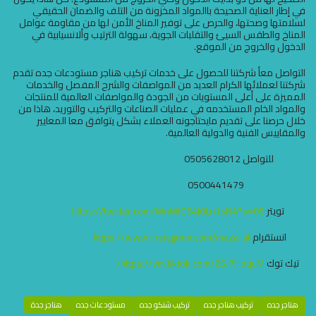
في إطار العناية الصحيحة باالمواد المخزونة من التلف والضمان الحقيقي
لسلامتها وصحتها، والحرص على توفير المناخ الأمن لها من مقاومة عوامل
المناخ والطقس السيئ والتقلبات الجوية، سهولة الترتيب وألانسيابية في
الدخول والخروج من الموقع.
التواصل معأ شركتنا للحصول على خدمات تركيب هناجر مستودعات جده تقدم
شركتنا لعملائها الكرام العديد من المواصفات والشرح المفصل والخدمات
المميزة على أعلى المستويات من الجودة والمواصفات العالمية للمنتجات
والمواد الخام المستخدمه في عمليات الصناعات والتركيب والتوريد، هاذا من
خلال حرصنا على تقديم مايحتاجونه العملاء بشكل يتوافق معا المعايير
والمقاييس الفنية والدولية العالمية.
للتواصل 0505628012
0500441479
تويتر
https://twitter.com/WnWfC84j0Ln1sN4?s=09
انستقرام
https://www.instagram.com/mazallat
تيك توك
https://vm.tiktok.com/ZSJ7HpquM/
هناجر جده
تركيب هناجر جده
تركيب شنكو جده
مستودعات جده
هناجر جدة