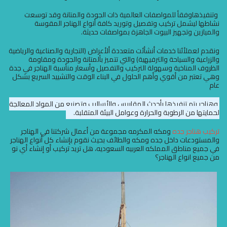
وتنفيذهاوفقأ للمواصفات العالمية ذات الجودة والمتانة وقد توسعت
نشاطها ليشمل تركيب وتفصيل وتوريد كافة أنواع الهناجر المقوسة
والميازين وتجهيز البيوت الجاهزة بمواصفات حديثة.
ونقدم لعملأئنا خدمات أنشأئت متعددة ألأعراض (التجارية والصناعية والرياضية
والزراعية والسياحة والترفيهية) والتي تتميز بألمتانة والجودة ومقاومة
الظروف المناخية وسهولة التركيب والتفصيل وأسعار منأسبة الهناجر في جدة
وهي تعتبر من أقوي وأهم الحلول في البناء الوقت والتشييد السريع بشكل
عام
وهناجر يتم تنفيذها بأحدث المقاييس والأساليب وتصنيع من المواد المعالجة
لحمايتها من الرطوبة والحرارة وعوامل البيئة المتقلبة.
تركيب هناجر جده
ومكه المكرمه مجموعة من أعمال شركتنا في الهناجر
والمستودعات داخل جده ومكه والطائف بحيث نقوم بإنشاء كل أنواع الهناجر
في جميع مناطق المملكه العربيه السعوديه، هل تريد تركيب أو إنشاء أي نو
من جميع انواع الهناجر؟