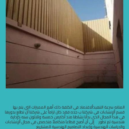
المتانه سرعة التنفيذألاقتصاد في الكلفة ذلك أهم المميزات التي يتم بها
قسم ألإنشاءات في شركتنا ب جده فقد كان لزاماً على شركتنا أن تطلع بدورها
في هذآ المجال الذي بدأنا نشاطنا منذ أكثرمن خمسة وثلاثون سنه كإدارة
هندسية ثم تطور إلي أن أصبح قطاعآ متكاملأ متخصص في مجال ألإنشاءات
والدراسات الهندسية وإعداد التصاميم الهندسية للمشاريع