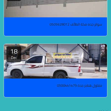
سواتر جده مكة الطائف 0505628012
18
Dec
مقاول هناجر جدة 0500441479