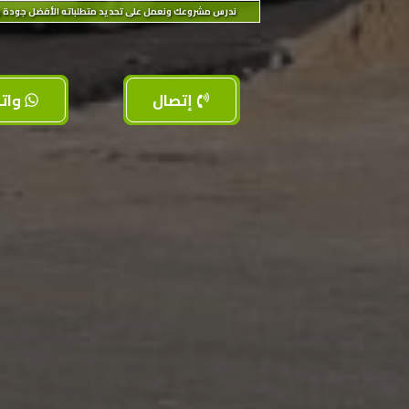
ندرس مشروعك ونعمل على تحديد متطلباته الأفضل جودة و
إتصال
وات