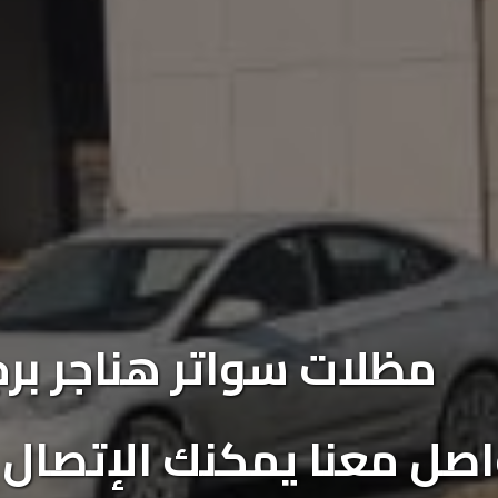
مظلات سواتر هناجر برج
صل معنا يمكنك الإتصال على 41479