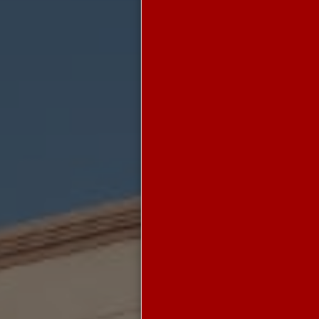
شعارنا الجودة والإتقان
مظلات حدائق وسيارات في
جده
مظلات سواتر برجولات
سواتر مظلات جده