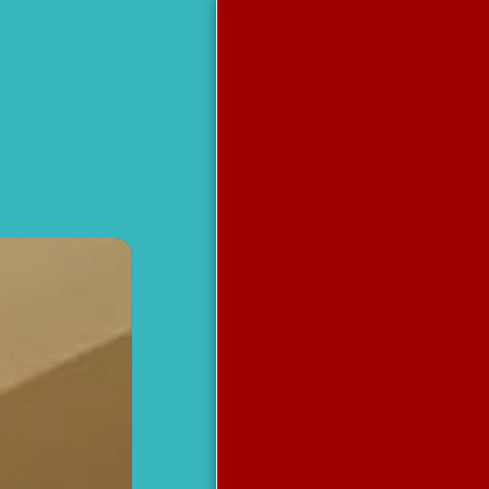
مظلات وسواتر
جده
الرئيسية
من نحن
آخر أعمالنا
برجولات
مظلات
سواتر
خيام جده
هناجر
مظلات سواتر هناجر برجولات
خيام جده