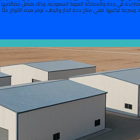
زايدة في جدة والمملكة العربية السعودية، وذلك بفضل خصائصها ال
 وسرعة تركيبها. ففي مناخ جدة الحار والرطب، توفر هذه الألواح حلاً 