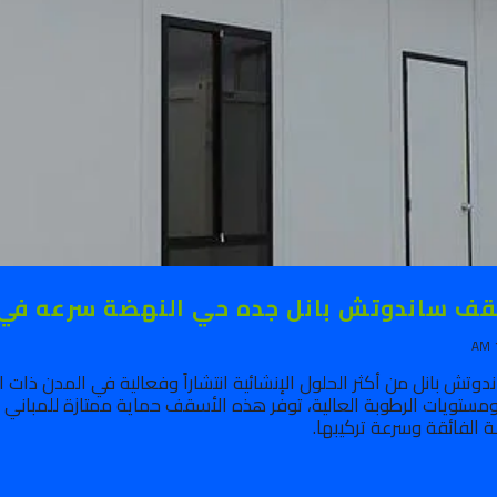
 ساندوتش بانل جده حي النهضة سرعه في التركيب 9
وتش بانل من أكثر الحلول الإنشائية انتشاراً وفعالية في المدن ذات 
 ومستويات الرطوبة العالية، توفر هذه الأسقف حماية ممتازة للمباني 
 الفائقة وسرعة تركيبها.