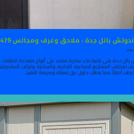
تش بانل جدة : ملاحق وغرف ومجالس 0500441479
بانل جدة: هي تقنية بناء عصرية تعتمد على ألواح متعددة الطبقات
ف لمختلف المشاريع الصناعية، التجارية، والسكنية. وتركيب الساندوت
الرطب أحياناً، مما يتطلب حلول عزل فعالة وسريعة التنفيذ.