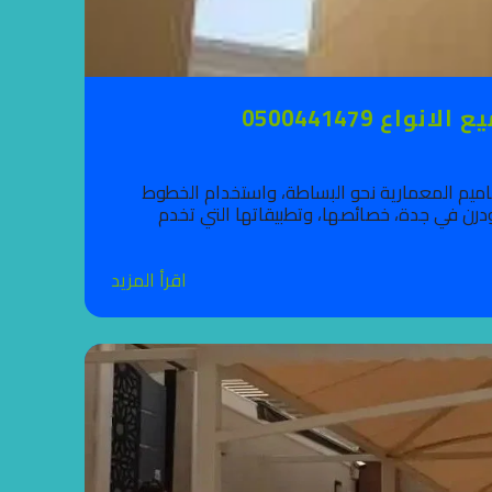
 0500441479
 جدة حالياً، حيث تتجه التصاميم المعمارية نحو البساطة، واستخدام الخطوط
درن في جدة، خصائصها، وتطبيقاتها التي تخدم
اقرأ المزيد