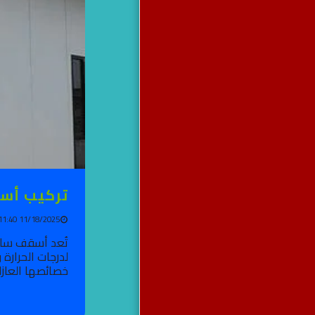
تركيب أسقف
11/18/2025 11:40 AM
تُعد أسقف ساند
لدرجات الحرارة
خصائصها العازلة