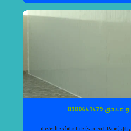
050044147
تركيب ساندوتش بانل في جدة: دليل شامل للعزل والبناء الحديث تُعد ألواح الساندوتش بانل (Sandwich Panel) حلاً إنشائياً حديثاً وفعالاً