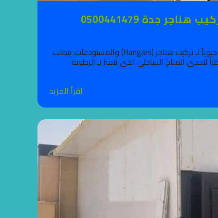
ر جدة 0500441479
تُعتبر مدينة جدة، بكونها البوابة البحرية الرئيسية للمملكة ومركزها اللوجستي، سوقاً حيوياً لـ تركيب هناجر (Hangars) والمستودعات. يتطلب
ً لتحدي المناخ الساحلي الذي يتميز بـ الرطوبة
اقرأ المزيد