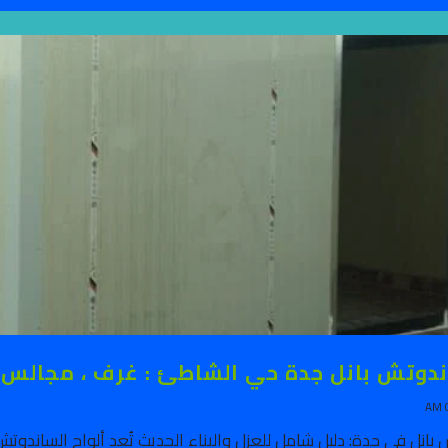
وتش بانل جدة حي الشاطئ : غرف ، مجالس و ملاحق 9