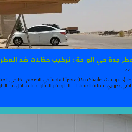
 جدة حي الواحة : تركيب مظلات ضد المطر 0500441479
تُعد مظلات المطر (Rain Shades/Canopies) عنصراً أساسياً 
في ضروري لحماية المساحات الخارجية والسيارات والمداخل من الظوا