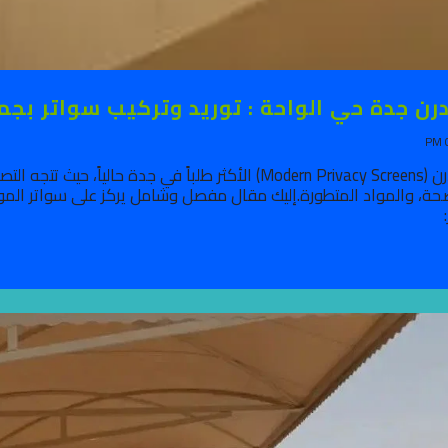
 جدة حي الواحة : توريد وتركيب سواتر بجميع الانواع
تُعد سواتر مودرن (Modern Privacy Screens) الأكثر طلباً في
حة، والمواد المتطورة.إليك مقال مفصل وشامل يركز على سواتر المو