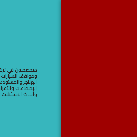
مظلات وسواتر
جده
الرئيسية
من نحن
متخصصون في تركيب
آخر أعمالنا
ومواقف السيارات و
الهناجر والمستودع
برجولات
الإجتماعات والأفر
مظلات
وأحدث التشكيلات
سواتر
خيام جده
هناجر
مظلات سواتر هناجر برجولات
خيام جده