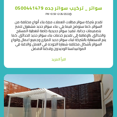
سواتر _ تركيب سواتر جده 0500441479
12/26/2022 10:59 PM
تقدم شركة سواتر مظلات للعملاء ميزة بناء أنواع مختلفة من
السواتر، كما سنوضح فيما يلي: بناء سواتر حديد مشغول تتميز
بتصميمات جذابة. تنفيذ سواتر حديدية خاصة لتغطية المسابح
والحدائق. بالإضافة إلى تقديم خدمات بناء سواتر حديد للحدائق. كما
يتم الاستعانة بالشركة لبناء سواتر حديد للمزارع وجميع اعمال وانواع
السواتر بأشكال مختلفه شعارنا الجوده في العمل والدقه في
المواعيدلسنا الوحيدون ولاكننا الافضل
اقرأ المزيد