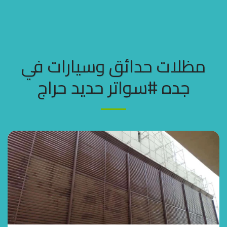
مظلات وسواتر جده
مظلات حدائق وسيارات في
جده #سواتر حديد حراج