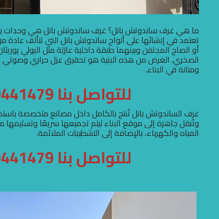
ما هي غرف ساندوتش بانل؟ غرف ساندوتش بانل هي وحدات بنا
تعتمد في إنشائها على ألواح ساندوتش بانل التي تتألف عادة م
أو الصاج المجلفن وبينهما طبقة داخلية عازلة مثل البولي يوريثان
الصخري. الغرض من هذه البنية هو تحقيق عزل حراري وصوتي م
ومتانة في البناء.
للتواصل بنا 0500441479
غرف الساندوتش بانل تُنتج بالكامل داخل مصانع متخصصة باستخدا
وتُنقل جاهزة إلى موقع البناء ليتم تجميعها سريعًا وتسليمها مع
المياه والكهرباء، بالإضافة إلى التشطيبات الملائمة.
للتواصل بنا 0500441479