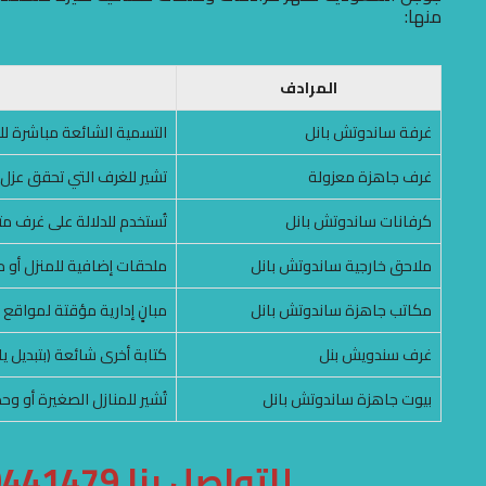
منها:
المرادف
غرفة ساندوتش بانل
التسمية الشائعة مباشرة للب
غرف جاهزة معزولة
تشير للغرف التي تحقق عزل 
كرفانات ساندوتش بانل
تُستخدم للدلالة على غرف مت
ملاحق خارجية ساندوتش بانل
ملحقات إضافية للمنزل أو م
مكاتب جاهزة ساندوتش بانل
مبانٍ إدارية مؤقتة لمواق
غرف سندويش بنل
كتابة أخرى شائعة (بتبديل ي
بيوت جاهزة ساندوتش بانل
تُشير للمنازل الصغيرة أو و
للتواصل بنا 0500441479