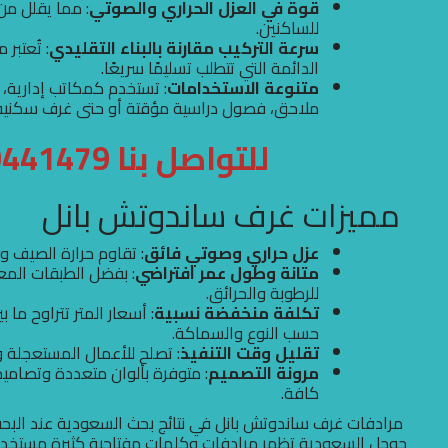
قوة في العزل الحراري والصوتي
: مما يقلل من
للساكنين.
سرعة التركيب مقارنة بالبناء التقليدي
: تُعتبر
الدائمة التي تتطلب تسليمًا سريعًا.
متنوعة الاستخدامات
: تستخدم كمكاتب إدارية،
ملاحق، فصول دراسية مؤقتة أو حتى غرف سكنية
للتواصل بنا 0500441479
مميزات غرف ساندوتش بانل
عزل حراري وصوتي فائق
: تقاوم حرارة الصيف و
متانة وطول عمر افتراضي
: بفضل الطبقات المعد
للرطوبة والحرائق.
تكلفة منخفضة نسبية
حسب النوع والسماكة.
تقليل وقت التنفيذ
: تصلح للأعمال المستعجلة و
مرونة التصميم
: متوفرة بألوان متعددة وتصاميم
كافة.
مرادفات غرف ساندوتش بانل في نتائج بحث السعودية عند البح
جوجل السعودية تظهر مرادفات وكلمات مفتاحية كثيرة مستخدم