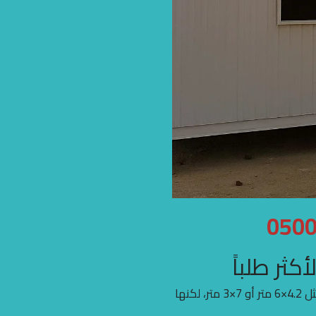
ثر طلباً
: غالبًا تأتي بأبعاد قياسية مثل 4.2×6 متر أو 7×3 متر، لكنها