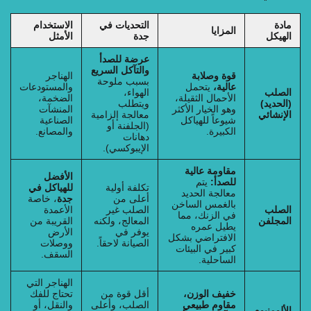
مادة
التحديات في
الاستخدام
المزايا
الهيكل
جدة
الأمثل
عرضة للصدأ
والتآكل السريع
قوة وصلابة
الهناجر
بسبب ملوحة
عالية،
يتحمل
والمستودعات
الصلب
الهواء،
الأحمال الثقيلة،
الضخمة،
(الحديد)
ويتطلب
وهو الخيار الأكثر
المنشآت
الإنشائي
معالجة إلزامية
شيوعاً للهياكل
الصناعية
(الجلفنة أو
الكبيرة.
والمصانع.
دهانات
الإيبوكسي).
مقاومة عالية
الأفضل
للصدأ:
يتم
تكلفة أولية
للهياكل في
معالجة الحديد
أعلى من
جدة
، خاصة
بالغمس الساخن
الصلب
الصلب غير
الأعمدة
في الزنك، مما
المجلفن
المعالج، ولكنه
القريبة من
يطيل عمره
يوفر في
الأرض
الافتراضي بشكل
الصيانة لاحقاً.
ووصلات
كبير في البيئات
السقف.
الساحلية.
الهناجر التي
خفيف الوزن،
أقل قوة من
تحتاج للفك
مقاوم طبيعي
الصلب، وأعلى
والنقل، أو
الألومنيوم