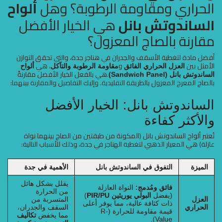
الحراري ومقاومة الرطوبة؟ وهل
ألواح
الساندوتش بانل
هي الخيار الأفضل
مقارنة بالصاج المعزول؟
أفضل مادة لتغطية الأسقف والجدران في هناجر جدة، والتي تحقق التوازن
الأمثل بين
و
، هي
العزل الحراري الفائق
مقاومة الرطوبة والتآكل
ألواح
.هي بالفعل الخيار الأفضل مقارنةً
الساندوتش بانل (Sandwich Panel)
بالصاج المعرج المعزول بالطريقة التقليدية. وإليك التفاصيل والمقارنة بينهما:
الساندوتش بانل: الخيار الأفضل
والأكثر كفاءة
تُعتبر ألواح الساندوتش بانل (المكونة من طبقتين من الصاج بينهما نواة
عازلة) هي المعيار الذهبي لتغطية الهناجر في جدة، وذلك للأسباب التالية:
الميزة
التفوق في الساندوتش بانل
الأهمية في جدة
يقلل بشكل هائل
فائق ومُدمج:
النواة العازلة
من الحرارة
(يفضل
البولي يوريثين PIR/PU
)
العزل
المتسربة من
ذات كثافة عالية، مما يوفر أعلى
الحراري
السقف والجدران،
قيمة مقاومة للحرارة (R-
مما يخفض
تكاليف
Value).