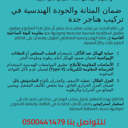
ضمان المتانة والجودة الهندسية في
تركيب هناجر جدة
في ختام الحديث عن تركيب هناجر جدة، يتضح أن نجاح هذا المشروع مرهون
بتطبيق استراتيجية هندسية متخصصة وموجهة نحو
مقاومة البيئة الساحلية
.إن متانة الهنجر وعمره الافتراضي الطويل يعتمدان على الالتزام
القاسية
الصارم بثلاث ركائز أساسية:
حماية الهيكل ضد التآكل:
باستخدام
الصلب المجلفن
أو
الدهانات
الإيبوكسية
لضمان صمود الهيكل أمام رطوبة وملوحة البحر.
الأساسات المقاومة للأملاح:
تطبيق المواصفات الهندسية لاستخدام
الخرسانة المقاومة للكبريتات (Type V)
لضمان عدم تآكل القواعد
المدفونة.
العزل الفعّال:
تغطية الأسقف والجدران بألواح
الساندوتش بانل
لضمان العزل الحراري الفائق، مما يخفض تكاليف التشغيل ويحمي
البضائع من الحرارة والرطوبة.
بالالتزام بهذه المعايير، يتحول تركيب الهنجر في جدة من مجرد بناء إلى
يضمن الأمان، الكفاءة في الطاقة، والمتانة القصوى
استثمار استراتيجي
لمواجهة تحديات المنطقة الساحلية.
للتواصل بنا
0500441479