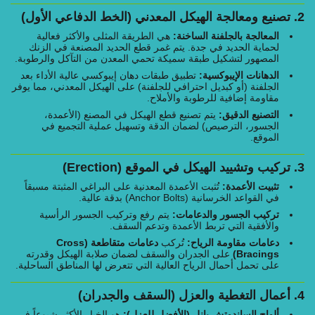
2. تصنيع ومعالجة الهيكل المعدني (الخط الدفاعي الأول)
المعالجة بالجلفنة الساخنة:
هي الطريقة المثلى والأكثر فعالية
لحماية الحديد في جدة. يتم غمر قطع الحديد المصنعة في الزنك
المصهور لتشكيل طبقة سميكة تحمي المعدن من التآكل والرطوبة.
الدهانات الإيبوكسية:
تطبيق طبقات دهان إيبوكسي عالية الأداء بعد
الجلفنة (أو كبديل احترافي للجلفنة) على الهيكل المعدني، مما يوفر
مقاومة إضافية للرطوبة والأملاح.
التصنيع الدقيق:
يتم تصنيع قطع الهيكل في المصنع (الأعمدة،
الجسور، الترصيص) لضمان الدقة وتسهيل عملية التجميع في
الموقع.
3. تركيب وتشييد الهيكل في الموقع (Erection)
تثبيت الأعمدة:
تُثبت الأعمدة المعدنية على البراغي المثبتة مسبقاً
في القواعد الخرسانية (Anchor Bolts) بدقة عالية.
تركيب الجسور والدعامات:
يتم رفع وتركيب الجسور الرأسية
والأفقية التي تربط الأعمدة وتدعم السقف.
دعامات مقاومة الرياح:
تُركب
دعامات متقاطعة (Cross
Bracings)
على الجدران والسقف لضمان صلابة الهيكل وقدرته
على تحمل أحمال الرياح العالية التي تتعرض لها المناطق الساحلية.
4. أعمال التغطية والعزل (السقف والجدران)
ألواح الساندوتش بانل (الأفضل للعزل):
هو الخيار الأكثر شيوعاً في