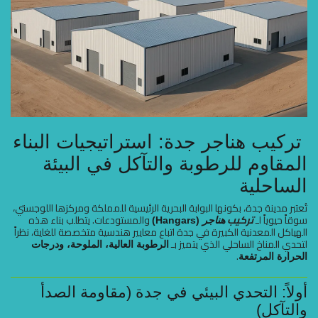
تركيب هناجر جدة: استراتيجيات البناء
المقاوم للرطوبة والتآكل في البيئة
الساحلية
تُعتبر مدينة جدة، بكونها البوابة البحرية الرئيسية للمملكة ومركزها اللوجستي،
سوقاً حيوياً لـ
تركيب
والمستودعات. يتطلب بناء هذه
هناجر
(Hangars)
الهياكل المعدنية الكبيرة في جدة اتباع معايير هندسية متخصصة للغاية، نظراً
لتحدي المناخ الساحلي الذي يتميز بـ
الرطوبة العالية، الملوحة، ودرجات
.
الحرارة المرتفعة
أولاً: التحدي البيئي في جدة (مقاومة الصدأ
والتآكل)