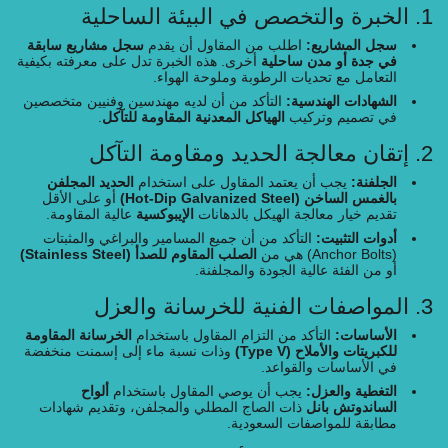
1. الخبرة والتخصص في البيئة الساحلية
سجل المشاريع:
اطلب من المقاول أن يقدم
سجل مشاريع سابقة
في جدة أو مدن ساحلية
أخرى. هذه الخبرة تدل على معرفته بكيفية
التعامل مع تحديات الرطوبة وملوحة الهواء.
الشهادات الهندسية:
التأكد من أن لديه مهندسين وفنيين متخصصين
في تصميم وتركيب
الهياكل المعدنية المقاومة للتآكل
.
2. إتقان معالجة الحديد ومقاومة التآكل
الجلفنة:
يجب أن يعتمد المقاول على استخدام
الحديد المجلفن
بالغمس الساخن (Hot-Dip Galvanized Steel)
أو على الأقل
تقديم خيار معالجة الهيكل بالدهانات
الإيبوكسية
عالية المقاومة.
أدوات التثبيت:
التأكد من أن جميع المسامير والبراغي والمثبتات
(Anchor Bolts) هي من
الصلب المقاوم للصدأ (Stainless Steel)
أو من الفئة عالية الجودة والمجلفنة.
3. المواصفات الفنية للخرسانة والعزل
الأساسات:
التأكد من التزام المقاول باستخدام
الخرسانة المقاومة
للكبريتات والأملاح (Type V)
وذات نسبة ماء إلى إسمنت منخفضة
في الأساسات والقواعد.
التغطية والعزل:
يجب أن يوصي المقاول باستخدام
ألواح
الساندوتش بانل
ذات الصاج المطلي والمجلفن، وتقديم شهادات
مطابقة للمواصفات السعودية.