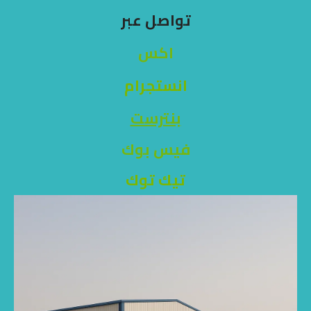
تواصل عبر
اكس
انستجرام
بنترست
فيس بوك
تيك توك