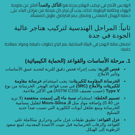
الهاجس الأكبر في تركيب الهناجر بجدة هو
الناتج عن ملوحة
التآكل والصدأ
الهواء وكثافة الرطوبة. لذلك، يجب أن تركز كل مرحلة من مراحل البناء على
حماية الهيكل المعدني وضمان عمر افتراضي طويل للمنشأة.
ثانياً: المراحل الهندسية لتركيب هناجر عالية
الجودة في جدة
لضمان متانة الهنجر في البيئة الساحلية، يتم اتباع خطوات دقيقة ومواد معالجة
خاصة:
1. مرحلة الأساسات والقواعد (الحماية الكيميائية)
فحص التربة:
يجب إجراء فحص دقيق للتربة لتحديد عمق الأساسات
وتأثير الأملاح.
الخرسانة المقاومة للكبريتات:
يجب استخدام
خرسانة مقاومة
للكبريتات والأملاح (SRC)
في صب قواعد الهنجر. الخرسانة من نوع
Type V
(حسب تصنيف ASTM C150) هي الأكثر ملاءمة.
تصميم الخلطة:
استخدام
نسبة ماء إلى إسمنت منخفضة
(لا تزيد
عن 0.40) وإضافة مواد مثل
الـ Micro-Silica
لتقليل مسامية
الخرسانة ومنع تغلغل أيونات الكلوريد التي تسبب صدأ حديد
التسليح.
عزل القواعد:
تطبيق طبقات عزل مائي وحراري متكاملة على
القواعد والرقاب الخرسانية قبل تثبيت الأعمدة المعدنية، لمنع صعود
الرطوبة إلى الهيكل.