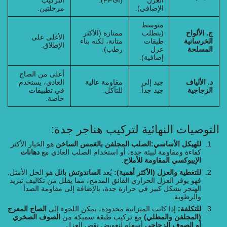
العزل
(PPGI).
التركيب
الإضافي).
مرحلتين.
متوسط
ج. الألواح
(يتطلب
ممتازة (الأكثر
الأغلى على
الخرسانية
طبقات
متانة، لكنه بناء
الإطلاق.
المسلحة
عزل
رطب).
إضافية).
أعلى من الصاج
د. الألياف
جيد إلى
مقاومة عالية
العادي، يستخدم
الزجاجية
جيد جداً.
للتآكل.
في تطبيقات
خاصة.
التوصيات النهائية لتركيب هناجر جدة:
للهيكل الأساسي:
الصلب المجلفن بالغمس الساخن
هو الخيار الأكثر
كفاءة ومقاومة لبيئة جدة، أو استخدام الصلب العادي مع
دهانات
الإيبوكسي المقاومة للأملاح
.
للتغطية والعزل (الأكثر أهمية):
يُعد
الساندوتش بانل
هو الحل الأمثل.
فهو يوفر العزل الحراري الفائق المدمج، مما يقلل من تكاليف تبريد
الهنجر بشكل كبير في حرارة جدة، بالإضافة إلى مقاومة الصدأ
والرطوبة.
للتكلفة:
إذا كانت الميزانية محدودة، يمكن اللجوء إلى
الصاج المعرج
(المجلفن والمطلي)
مع تركيب طبقة سميكة من
الصوف الصخري
أو الصوف الزجاجي
أسفله لتعويض نقص العزل.