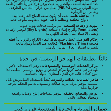
جدة لتغطية السقف والجدران، حيث يوفر عزلاً حرارياً فائقاً (خاصة
بنواة البولي يوريثين
PIR/PU
) يقلل من حرارة الشمس الحارقة،
ويحمي من الرطوبة.
ملاحظة هامة:
يجب أن تكون طبقة الصاج الخارجية لهذه
الألواح
مجلفنة ومطلية بأعلى جودة
لمقاومة ملوحة جدة.
التهوية والإضاءة الطبيعية:
يتم تركيب فتحات تهوية علوية
(
Ventilators
) وألواح إضاءة شفافة (
Sky Lights
) لتوفير الإضاءة
وتقليل الاعتماد على الطاقة الكهربائية.
إحكام الفواصل:
تُغطى جميع نقاط التقاء الألواح والزوايا بـ
أغطية
معدنية (Flashings/Trims)
مُعالجة ضد الصدأ ومواد مانعة
للتسرب لضمان العزل المائي الكامل.
ثالثاً: تطبيقات الهناجر الرئيسية في جدة
مراكز الخدمات اللوجستية والمستودعات:
وهي الاستخدام الأكبر
للهناجر في جدة، كونها مركز الشحن والتوزيع الرئيسي. يتطلب هذا
النوع كفاءة عالية في العزل لمخازن المواد الحساسة.
هناجر الصناعات الغذائية والمبردة:
تُنشأ باستخدام الساندوتش بانل
السميك لتوفير غرف تبريد عملاقة ومستودعات يتم التحكم بدرجة
حرارتها بدقة.
الورش والمصانع الخفيفة:
لتوفير مساحات إنتاج وصيانة واسعة
ومغطاة بفعالية عالية.
ضمان المتانة والجودة الهندسية في تركيب