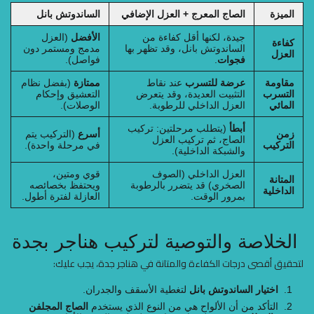
الميزة
الصاج المعرج + العزل الإضافي
الساندوتش بانل
جيدة، لكنها أقل كفاءة من
الأفضل
(العزل
كفاءة
الساندوتش بانل، وقد تظهر بها
مدمج ومستمر دون
العزل
فجوات
.
فواصل).
مقاومة
عرضة للتسرب
عند نقاط
ممتازة
(بفضل نظام
التسرب
التثبيت العديدة، وقد يتعرض
التعشيق وإحكام
المائي
العزل الداخلي للرطوبة.
الوصلات).
أبطأ
(يتطلب مرحلتين: تركيب
زمن
أسرع
(التركيب يتم
الصاج، ثم تركيب العزل
التركيب
في مرحلة واحدة).
والشبكة الداخلية).
العزل الداخلي (الصوف
قوي ومتين،
المتانة
الصخري) قد يتضرر بالرطوبة
ويحتفظ بخصائصه
الداخلية
بمرور الوقت.
العازلة لفترة أطول.
الخلاصة والتوصية لتركيب هناجر بجدة
لتحقيق أقصى درجات الكفاءة والمتانة في هناجر جدة، يجب عليك:
اختيار الساندوتش بانل
لتغطية الأسقف والجدران.
التأكد من أن الألواح هي من النوع الذي يستخدم
الصاج المجلفن