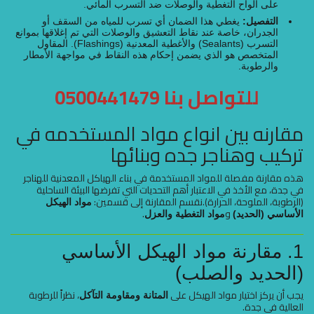
على ألواح التغطية والوصلات ضد التسرب المائي.
التفصيل:
يغطي هذا الضمان أي تسرب للمياه من السقف أو
الجدران، خاصة عند نقاط التعشيق والوصلات التي تم إغلاقها بموانع
التسرب (Sealants) والأغطية المعدنية (Flashings). المقاول
المتخصص هو الذي يضمن إحكام هذه النقاط في مواجهة الأمطار
والرطوبة.
للتواصل بنا
0500441479
مقارنه بين انواع مواد المستخدمه في
تركيب وهناجر جده وبنائها
هذه مقارنة مفصلة للمواد المستخدمة في بناء الهياكل المعدنية للهناجر
في جدة، مع الأخذ في الاعتبار أهم التحديات التي تفرضها البيئة الساحلية
(الرطوبة، الملوحة، الحرارة).نقسم المقارنة إلى قسمين:
مواد الهيكل
و
.
الأساسي (الحديد)
مواد التغطية والعزل
1. مقارنة مواد الهيكل الأساسي
(الحديد والصلب)
يجب أن يركز اختيار مواد الهيكل على
، نظراً للرطوبة
المتانة ومقاومة التآكل
العالية في جدة.