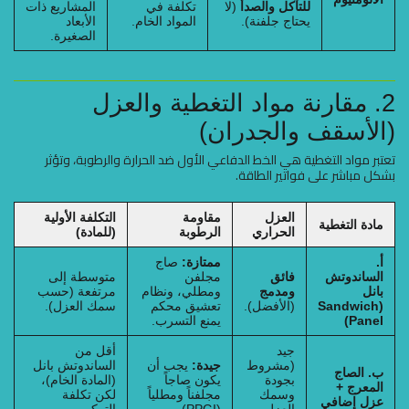
للتآكل والصدأ
(لا
تكلفة في
المشاريع ذات
يحتاج جلفنة).
المواد الخام.
الأبعاد
الصغيرة.
2. مقارنة مواد التغطية والعزل
(الأسقف والجدران)
تعتبر مواد التغطية هي الخط الدفاعي الأول ضد الحرارة والرطوبة، وتؤثر
بشكل مباشر على فواتير الطاقة.
العزل
مقاومة
التكلفة الأولية
مادة التغطية
الحراري
الرطوبة
(للمادة)
أ.
ممتازة:
صاج
الساندوتش
فائق
مجلفن
متوسطة إلى
بانل
ومدمج
ومطلي، ونظام
مرتفعة (حسب
(Sandwich
(الأفضل).
تعشيق محكم
سمك العزل).
Panel)
يمنع التسرب.
جيد
أقل من
(مشروط
جيدة:
يجب أن
الساندوتش بانل
ب. الصاج
بجودة
يكون صاجاً
(المادة الخام)،
المعرج +
وسمك
مجلفناً ومطلياً
لكن تكلفة
عزل إضافي