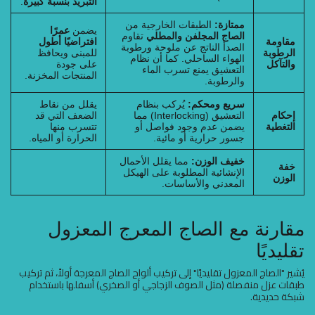
التبريد بنسبة كبيرة
.
ممتازة:
الطبقات الخارجية من
يضمن
عمرًا
الصاج المجلفن والمطلي
تقاوم
مقاومة
افتراضيًا أطول
الصدأ الناتج عن ملوحة ورطوبة
الرطوبة
للمبنى ويحافظ
الهواء الساحلي. كما أن نظام
والتآكل
على جودة
التعشيق يمنع تسرب الماء
المنتجات المخزنة.
والرطوبة.
سريع ومحكم:
يُركب بنظام
يقلل من نقاط
إحكام
التعشيق (Interlocking) مما
الضعف التي قد
التغطية
يضمن عدم وجود فواصل أو
تتسرب منها
جسور حرارية أو مائية.
الحرارة أو المياه.
خفيف الوزن:
مما يقلل الأحمال
خفة
الإنشائية المطلوبة على الهيكل
الوزن
المعدني والأساسات.
مقارنة مع الصاج المعرج المعزول
تقليديًا
يُشير "الصاج المعزول تقليديًا" إلى تركيب ألواح الصاج المعرجة أولاً، ثم تركيب
طبقات عزل منفصلة (مثل الصوف الزجاجي أو الصخري) أسفلها باستخدام
شبكة حديدية.