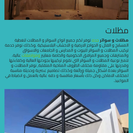
مظلات
مظلات و سواتر
جده
توفر لكم جميع انواع السواتر و المظلات لتغطية
المسابح و الفلل و الحواجز الارضية و الاخشاب البلاستيكية .وكذلك نوفر خدمة
تركيب المظلات و السواتر للبيوت و المدارس و الجامعات والاسواق
والمنتزهات وجميع المرافق الحكومية والخاصة معايير
ومواصفات
عالية.
تتميز نوعية المظلات و السواتر التي نقوم تركيبها بجودتها العالية وكفاءتها
وقدرتها على مقاومة مختلف الظروف المناخية المتقلبة, نوفر المظلات و
السواتر بعدة اشكال جميلة ورائعة وكذلك تصاميم عصرية وحديثة مناسبة
لمختلف الاماكن وكل ذلك بأسعار منافسة و دقه عالية بالعمل و انضباط في
المواعيد.