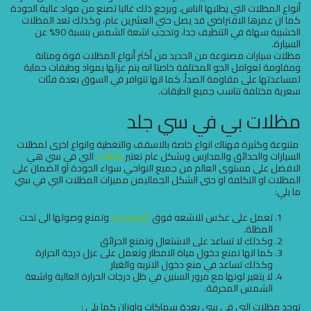
أنواع المظلات التي يطلبها الناس، ويرجع ذلك غالبا تصنع من مواد عالية الجودة
كما ان عمرها الافتراضي قد يصل حتي العشرين عام، وكذلك تعد المظلات
الخشبية سهلة في التنظيف جدا، وتحجب اشعة الشمس بنسبة 90% عن
السيارة.
مظلات سيارات مصنوعة من الحديد من أكثر أنواع المظلات قوة ومتانة
ومقاومة لعوامل الجو المختلفة خاصتا انه يتم عزلها بمواد وطبقات حماية
لمساعدتها على مقاومة الصدأ، كما انها تتوافر في السوق بعدة فئات
سعرية مختلفة تناسب جميع الطبقات.
مظلات بي في سي جلد
متنوعة وكثیرة فهناك انواع خاصة بالاسقف والتغطیة وانواع اخرى لمظلات
السیارات والحدائق والمدارس وبشكل عام تعتبر
مظلات
البي في سي هي
الافضل على مستوى العالم من جمیع النواحي سواء الجودة او الضمان على
المظلات او التكلفة او حتى الشكل الجماليمن ممیزات المظلات البي في سي
ما يلي:
تعمل على عكس للاشعه فوق
البنفسجیه
وتمنع وصولها الى تحت
المظلة.
وكذلك لا تساعد على الاشتعال وتمنع الحرائق
كما انها تمنع دخول میاة الامطار وتعمل على عزل درجة الحرارة
وكذلك تساعد في منع دخول الاتربه والغبار
لا یتغیر لونها مع مرور السنین في ظل درجات الحرارة العالية واشعة
الشمس المحرقة.
توجد مظلات البي في سي بعدة سماكات واوزان كما يلي :