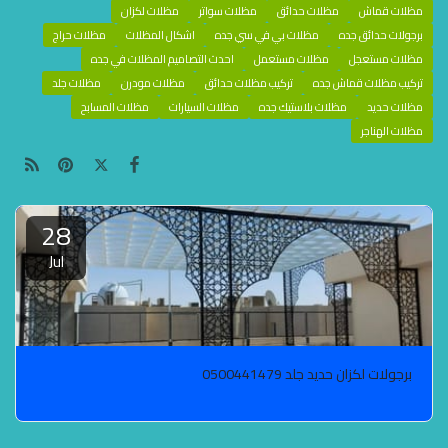
مظلات قماش
مظلات حدائق
مظلات سواتر
مظلات لكزان
برجولات حدائق جده
مظلات بي في سي جده
اشكال المظلات
مظلات حراج
مظلات مستعجل
مظلات مستعمل
احدث التصاميم المظلات في جده
تركيب مظلات قماش جده
تركيب مظلات حدائق
مظلات مودرن
مظلات جلد
مظلات حديد
مظلات بلاستيك جده
مظلات السيارات
مظلات المسابح
مظلات الهناجر
28
Jul
برجولات لكزان حديد جلد 0500441479