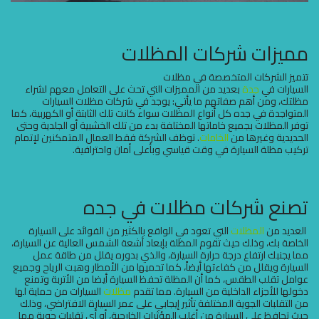
مميزات شركات المظلات
تتميز الشركات المتخصصة في مظلات
السيارات في
جدة
بعديد من المميزات التي تحث على التعامل معهم لشراء
مظلتك، ومن أهم صفاتهم ما يأتي: يوجد في شركات مظلات السيارات
المتواجدة في جده كل أنواع المظلات سواء كانت تلك الثابتة أو الكهربية، كما
توفر المظلات بجميع خاماتها المختلفة بدء من تلك الخشبية أو الجلدية وحتى
الحديدية وغيرها من
الخامات
. توظف الشركة فقط العمال المتمكنين لإتمام
تركيب مظلة السيارة في وقت قياسي وبأعلى أمان واحترافية.
تصنع شركات مظلات في جده
العديد من
المظلات
التي تعود في الواقع بالكثير من الفوائد على السيارة
الخاصة بك، وذلك حيث تقوم المظلة بإبعاد أشعة الشمس العالية عن السيارة،
مما يجنبك ارتفاع درجة حرارة السيارة، والذي بدوره يقلل من طاقة عمل
السيارة ويقلل من كفاءتها أيضاً، كما تحميها من الأمطار وهبت الرياح وجميع
عوامل تقلب الطقس، كما أن المظلة تحفظ السيارة أيضا من الأتربة وتمنع
دخولها للأجزاء الداخلية من السيارة. مما تقدم
مظلات
السيارات من حماية لها
من التقلبات الجوية المختلفة تأثير إيجابي على عمر السيارة الافتراضي، وذلك
حيث تحافظ على السيارة من أغلب المؤثرات الخارجية، أو أي تقلبات جوية مما