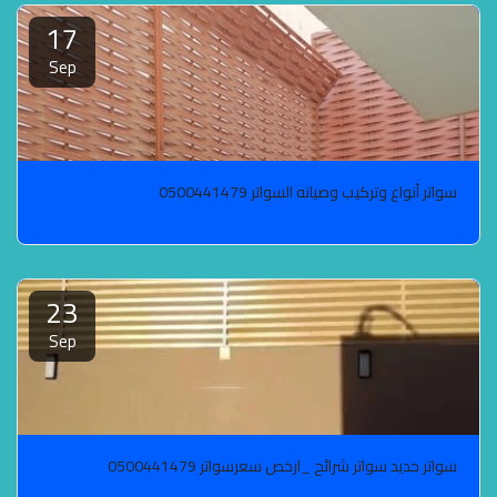
17
Sep
سواتر أنواع وتركيب وصيانه السواتر 0500441479
23
Sep
سواتر حديد سواتر شرائح _ارخص سعرسواتر 0500441479