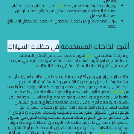
واشكال.
بروجولات خشبية وتصنع من عدة
انواع
من الاخشاب منها الاخشاب
الصناعية المعالجة وتوجد بعدة اشكال من شرائح الخشب او من
الخشب المجدول.
سواتر حديد وتصنع من الحديد المجدول او الحديد المشغول او شرائح
الحديد
أشهر الخامات المستخدمة
في مظلات السيارات
إن شركات مظلات في
جده
تقوم بتصنيع العديد من أشكال المظلات
المختلفة، وبالطبع تقوم باستخدام خامات مختلفة، ولذلك فيما يلي سوف
نتعرف على أشهر الخامات المستخدمة في صناعة المظلات
مظلات البولي إثيلين، ومن أكثر ما يميز النوع هذا من مظلات السيارات أن له
قدرته قوية على عزل درجة حرارة الشمس والأشعة فوق البنفسجية
بالإضافة إلى السماح بمرور بعض الضوء والهواء، كما انه يتواجد أيضاً بالعديد
من
الالوان
العصرية التي تناسب جميع الديكورات بالاضافة الى ذلك فإنه
يحافظ على لونه مع مرور الوقت، ومتواجد بجميع المقاسات المختلفة التي
تناسبك، ولها ميزة اخرى وهي كونها مقاومة للحرائق وتمنع الاشتعال.
مظلات لكسان، ومن أهم ما يميز هذا النوع من مظلات السيارات انها
موجودة في الأسواق بصور عديدة ومتنوعة وبسمك يتراوح بين 2 وحتى 4
ملل، كما تتواجد في السوق بفئات سعرية مختلفة وذلك لتكون في متناول
الجميع، بالإضافة إلى ذلك يتم صناعة هذا النوع من المظلات بواسطة مواد
جودتها عالية للغاية، حيث أنها غير قابلة للتعرض للتلف كالكسر أو التشقق او
الصدأ.
مظلات سيارات
خشبية، تعتبر المظلات المصنوعة من الخشب من أكثر