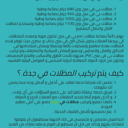
مظلات بي في سي وزن 680 جرام بصناعة وطنیة
مظلات بي في سي وزن 950 جرام بصناعة وطنیة
مظلات بي في سي وزن 1050 جرام بصناعة وطنية
مظلات بي في سي وزن 1100 جرام بصناعة وطنية وتستخدم لمظلات
الفلل واعمال المشاریع
نهتم دائماً بصناعة مظلات pvc بي في سي لتكون قوية ومعده للمتطلبات
الي يريدها العملاء.يكون شكل البي في سي جذاب و عصري حيث تتوفر هذه
المظلات بعدة تصاميم وتشكيلات رائعة وجميلة ويمكن استخدامها في
الحدائق والفلل والمدارس وجميع الاماكن السياحية والمنتزهات.يتم تركيب
مظلات بى فى سى PVC, مجهزه بأحدث الطرق والاساليب وافخم التصميمات
وتكون من اجود المواد المعالجة لحرارة الشمس و العوامل البيئيه القاسيه.
كيف يتم
تركيب المظلات في جدة
؟
تضمن لك شركتنا خدمة تعاقد علي أكمل و أفضل وجه مما يضمن
لك حقوقك .
فريق خدمة عملائنا جاهز للرد علي جميع التساؤلات في أي وقت ،
و الذي يقوم أيضا بتحديد المقابلات مع العملاء للحجز و الصيانة .
خامات تصنيع وتركيب
مظلات في
جده
تصنع علي أعلي معايير
الجودة
يتم تصميمها بأفضل التقنيات الحديثة .
لدينا فنيين متميزين و متمرسين في تلك المهنه يستطيعون ان يقوموا
لافادتك برايهم وذلك من اجل ان تستطيع ان تقوم بحمايه منزلك من العديد