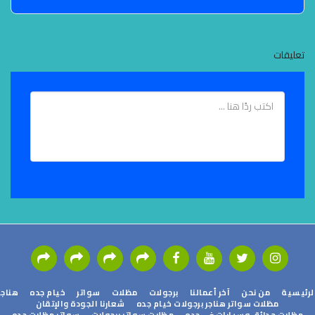
تعليقات
ئيسية
من نحن
آخر أعمالنا
برجولات
مظلات
سواتر
خيام جده
هناجر
مظلات سواتر هناجر برجولات خيام جده
شعارنا الجودة والإتقان
مظلات حدائق وسيارات في جده
مظلات سواتر برجولات
سواتر مظلات جده