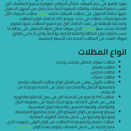
يعود بالنفع على عمر السيارة، كما أن المظلات متوفرة بجميع المقاسات التي
تناسب جميع المساحات والفئات السعرية أيضاً، مما يجعل من السهل الحصول
عليها. تكلفة الحصول على مظلات السيارات تختلف
اسعار
مظلات السيارات التي
تقدمها شركات مظلات في جده ، ويرجع ذلك لاختلاف انواع المظلات
وتعددها بالإضافة إلى تعدد الخامات التي يتم تصنيع المظلات منها، فتقوم
الشركة بتحديد سعر
التكلفة
الذي سوف تحتاج دفعه للحصول على مظلة ما
حسب اختيارك لنوع المظلة والخامة الخاصة بها أيضاً، ولكن لا داعي للقلق،
فهناك العديد من المظلات الجيدة ذات الأسعار المناسبة.
انواع المظلات
مظلات سيارات قماش وخشب وحديد.
مظلات مسابح.
مظلات مدارس.
مظلات ممرات.
مظلات كابولي وهي من افضل انواع مظلات السيارات وتتميز
بتصميمها الجميل والمميز حيث ترتكز على قاعدة مزدوجة من
الاعمدة.
مظلاتPVC وتصنع من اقمشة البي في سي الالمانية والكورية
وهي من افضل الصناعات ولها قدرة كبيرة على مقاومة الرياح
والعواصف واشعة الشمس والاشعة فوق البنفسجية.
شينكو وتصنع من الواح الشينكو التي تتميز بتكلفتها المنخفضة
وجودتها وقدرتها على تحمل مختلف الظروف المناخية.
مظلات لكسان وتصنع هذه المظلات من الواح البولي كربونيت الذي
يتميز بقدرته على تحمل الصدمات ويتوفر بعدة الوان
وتصاميم