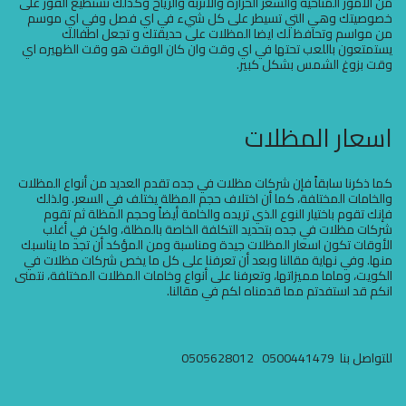
من الامور المناخيه والشعر الحراره والاتربه والرياح وكذلك تستطيع الفوز على
خصوصيتك وهي التي تسيطر على كل شيء في اي فصل وفي اي موسم
من مواسم وتحافظ لك ايضا المظلات على حديقتك و تجعل اطفالك
يستمتعون باللعب تحتها في اي وقت وان كان الوقت هو وقت الظهيره اي
وقت بزوغ الشمس بشكل كبير.
اسعار المظلات
كما ذكرنا سابقاً فإن شركات مظلات في جده تقدم العديد من أنواع المظلات
والخامات المختلفة، كما أن اختلاف حجم المظلة يختلف في السعر. ولذلك
فإنك تقوم باختيار النوع الذي تريده والخامة أيضاً وحجم المظلة ثم تقوم
شركات مظلات في جده بتحديد التكلفة الخاصة بالمظلة، ولكن في أغلب
الأوقات تكون اسعار المظلات جيدة ومناسبة ومن المؤكد أن تجد ما يناسبك
منها. وفي نهاية مقالنا وبعد أن تعرفنا على كل ما يخص شركات مظلات في
الكويت، وماما مميزاتها، وتعرفنا على أنواع وخامات المظلات المختلفة، نتمنى
انكم قد استفدتم مما قدمناه لكم في مقالنا.
للتواصل بنا 0500441479 0505628012