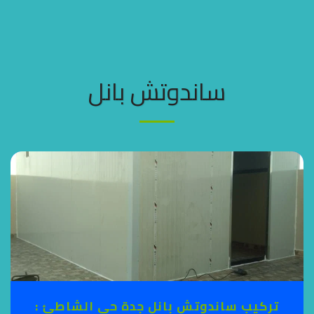
مظلات وسواتر جده
ساندوتش بانل
تركيب ساندوتش بانل جدة حي الشاطئ :