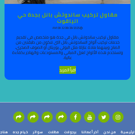
مقاول تركيب ساندوتش بانل بجدة حي
الياقوت
08/28/2025 08:32 AM
مقاول تركيب ساندوتش بانل في جدة هو متخصص في تقديم
خدمات تركيب ألواح الساندوتش بانل التي تتكون من طبقتين من
الصاج وبينهما مادة عازلة مثل البولي يوريثان أو الصوف الصخري،
وتستخدم هذه الألواح لعزل المباني والمستودعات والهناجر بكفاءة
عالية.
اقرأ المزيد
ئيسية
من نحن
آخر أعمالنا
برجولات
مظلات
سواتر
خيام جده
هناجر