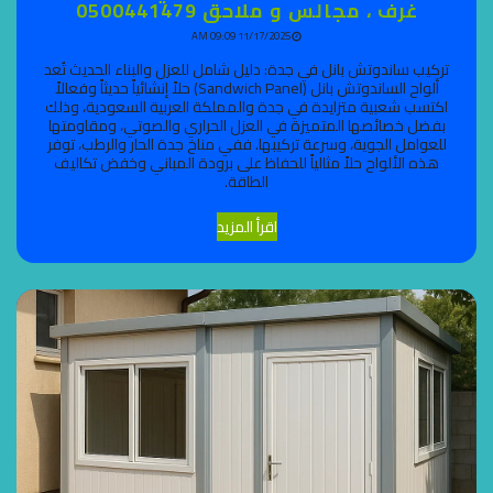
غرف ، مجالس و ملاحق 0500441479
11/17/2025 09:09 AM
تركيب ساندوتش بانل في جدة: دليل شامل للعزل والبناء الحديث تُعد
ألواح الساندوتش بانل (Sandwich Panel) حلاً إنشائياً حديثاً وفعالاً
اكتسب شعبية متزايدة في جدة والمملكة العربية السعودية، وذلك
بفضل خصائصها المتميزة في العزل الحراري والصوتي، ومقاومتها
للعوامل الجوية، وسرعة تركيبها. ففي مناخ جدة الحار والرطب، توفر
هذه الألواح حلاً مثالياً للحفاظ على برودة المباني وخفض تكاليف
الطاقة.
اقرأ المزيد