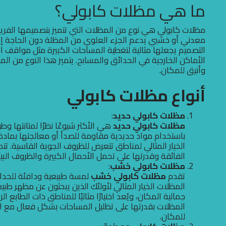
ما هي مظلات كابولي؟
مظلات كابولي هي نوع من المظلات التي تتميز بتصميمها الفري
معدني أو خشبي يدعم الجزء العلوي من المظلة دون الحاجة إلى
التصميم يجعلها مثالية لتغطية المساحات الكبيرة مثل مواقف ال
الأماكن الخارجية في الحدائق والمسابح. يتميز هذا النوع من 
وأنيق للمكان.
أنواع مظلات كابولي
مظلات كابولي حديد
:
مظلات كابولي حديد
هي الأكثر شيوعًا نظرًا لمتانتها و
باستخدام مواد حديدية مقاومة للصدأ أو معالجتها بمادة
الخيار المثالي لمناطق تتعرض للظروف الجوية القاسية. تتم
الفائقة وقدرتها على تحمل الأحمال الكبيرة والظروف البيئ
مظلات كابولي خشب
:
تقدم
مظلات كابولي خشب
لمسة طبيعية ودافئة للحدا
المظلات الخيار المثالي لأولئك الذين يبحثون عن مظهر ط
جمالية المكان، ويُعد اختيارًا مثاليًا للمناطق ذات الطابع ا
المظلات بقدرتها على تظليل المساحات بشكل فعال مع ا
للمكان.