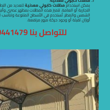
مظلات كابولي معدنية
:
يمكن استخدام
مظلات كابولي معدنية
للعديد من التط
التجارية أو العامة. تتميز هذه المظلات بمظهر عصري وأني
الشمس والمطر. تُستخدم في الأسطح المتنوعة وتناسب ال
أوزان ثقيلة أو وجود حركة مرور مرتفعة.
للتواصل بنا 0500441479