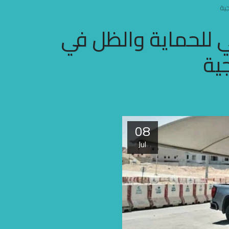
جية
ي للحماية والظل في
ية
08
Jul