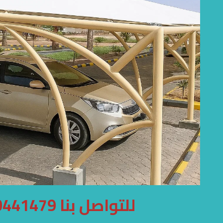
للتواصل بنا 0500441479