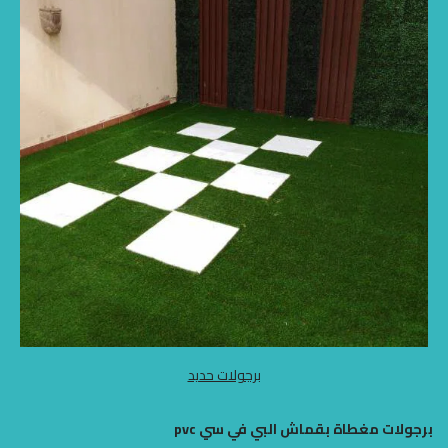
برجولات حديد
برجولات مغطاة بقماش البي في سي pvc