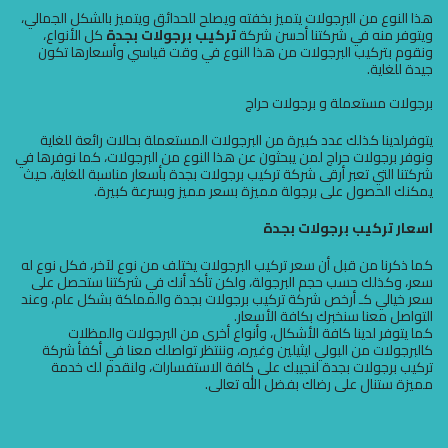
هذا النوع من البرجولات يتميز بخفته ويصلح للحدائق ويتميز بالشكل الجمالي،
ويتوفر منه في شركتنا أحسن شركة
تركيب برجولات بجدة
كل الأنواع،
ونقوم بتركيب البرجولات من هذا النوع في وقت قياسي وأسعارها تكون
جيدة للغاية.
برجولات مستعملة و برجولات حراج
يتوفرلدينا كذلك عدد كبيرة من البرجولات المستعملة بحالات رائعة للغاية
ونوفر برجولات حراج لمن يبحثون عن هذا النوع من البرجولات، كما نوفرها في
شركتنا التي تعبر أرقى شركة تركيب برجولات بجدة بأسعار مناسبة للغاية، حيث
يمكنك الحصول على برجولة مميزة بسعر مميز وبسرعة كبيرة.
اسعار تركيب برجولات بجدة
كما ذكرنا من قبل أن سعر تركيب البرجولات يختلف من نوع لآخر، فكل نوع له
سعر، وكذلك حسب حجم البرجولة، ولكن تأكد أنك في شركتنا ستحصل على
سعر خيالي كـ أرخص شركة تركيب برجولات بجدة والمملكة بشكل عام، وعند
التواصل معنا سنخبرك بكافة الأسعار.
كما يتوفر لدينا كافة الأشكال، وأنواع أخرى من البرجولات والمظلات
كالبرجولات من البولي ايثيلين وغيره، وننتظر تواصلك معنا في أكفأ شركة
تركيب برجولات بجدة لنجيبك على كافة الاستفسارات، ولنقدم لك خدمة
مميزة ستنال على رضاك بفضل الله تعالى.