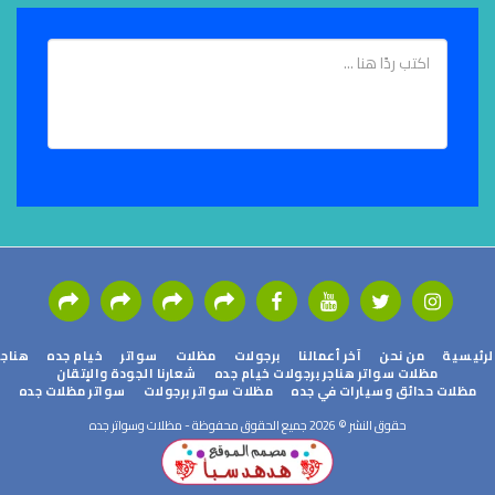
ئيسية
من نحن
آخر أعمالنا
برجولات
مظلات
سواتر
خيام جده
هناجر
مظلات سواتر هناجر برجولات خيام جده
شعارنا الجودة والإتقان
مظلات حدائق وسيارات في جده
مظلات سواتر برجولات
سواتر مظلات جده
حقوق النشر © 2026 جميع الحقوق محفوظة -
مظلات وسواتر جده