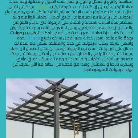
المناسبة والنوع والشكل واللون، واختيار أنسب الحلول وأفضلها، ويتم تحديد
معاد التركيب، أو حتى إن كنت ترغب بـ شركة تركيب
برجولات
بجدة في نفس
الحال ستجد طلبك متوفر حسب الرغبة وسيتم التنفيذ بشكل فوري.جميع أنواع
البرجولات في شركتنا يتم تصنيعها عن طريق أفضل الخامات العالمية ويتم
استخدام عدة أساليب للحماية وللحفاظ على البرجولة حتى لا تتأثر بالعوامل
والمناخ ولزيادة العمر الافتراضي، وحتى لا تتعرض للتلف بسرعة كبيرة، ولن
تجد هذا كله إلا إذا تعاملت مع واحدة من أحسن شركات
تركيب برجولات
بجدة
والمملكة، ونحن كذلك نعتبر أفضل شركة تصنيع
برجولات
بجدة
وأفضل شركة تركيب البرجولات في جدة والمملكة بشكل عام.نقدم لك
ضمان على البرجولات حسب نوع البرجولة، ومعنا لن تحتاج للضمان لأن عملنا
وجودتنا في حد ذاتها هي الضمان.الآن حصلت على أفضل برجولة في جدة ،
مصنعة من أفضل الخامات، وتم تنفيذ المهمة لك بشكل دقيق وأنيق،
وشعرت بالرضا والاطمئنان وهذا هو هدفنا من البداية.هيا الآن نتعرف عن
أنواع البرجولات المتوفرة لدينا.