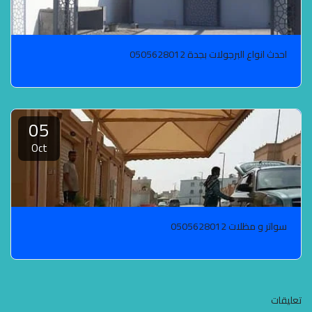
احدث انواع البرجولات بجدة 0505628012
05
Oct
سواتر و مظلات 0505628012
تعليقات