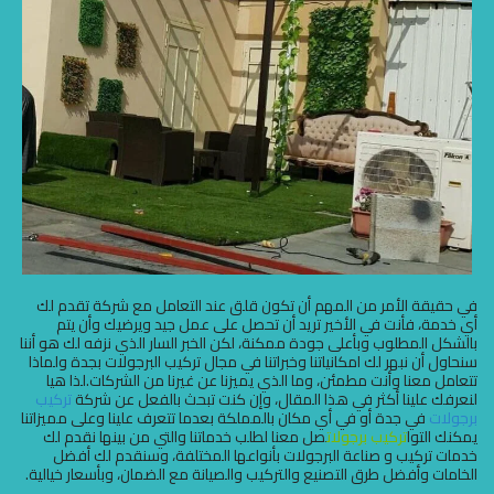
في حقيقة الأمر من المهم أن تكون قلق عند التعامل مع شركة تقدم لك
أي خدمة، فأنت في الأخير تريد أن تحصل على عمل جيد ويرضيك وأن يتم
بالشكل المطلوب وبأعلى جودة ممكنة، لكن الخبر السار الذي نزفه لك هو أننا
سنحاول أن نبهر لك امكانياتنا وخبراتنا في مجال تركيب البرجولات بجدة ولماذا
تتعامل معنا وأنت مطمئن، وما الذي يميزنا عن غيرنا من الشركات.لذا هيا
لنعرفك علينا أكثر في هذا المقال، وإن كنت تبحث بالفعل عن شركة
تركيب
برجولات
في جدة أو في أي مكان بالمملكة بعدما تتعرف علينا وعلى مميزاتنا
يمكنك التوا
تركيب برجولات
صل معنا لطلب خدماتنا والتي من بينها نقدم لك
خدمات تركيب و صناعة البرجولات بأنواعها المختلفة، وسنقدم لك أفضل
الخامات وأفضل طرق التصنيع والتركيب والصيانة مع الضمان، وبأسعار خيالية.