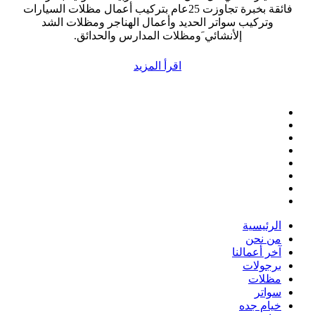
فائقة بخبرة تجاوزت 25عام بتركيب أعمال مظلات السيارات
وتركيب سواتر الحديد وأعمال الهناجر ومظلات الشد
إلأنشائي َومظلات المدارس والحدائق.
اقرأ المزيد
الرئيسية
من نحن
آخر أعمالنا
برجولات
مظلات
سواتر
خيام جده