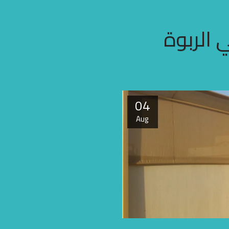
 الربوة
04
Aug