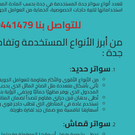
تتعدد أنواع سواتر جدة المستخدمة في جدة بحسب المادة المص
استخداماتها لتلبية حاجات الخصوصية، الحماية من العوامل الجوية
للتواصل بنا 0500441479
من أبرز الأنواع المستخدمة وتفا
جدة :
سواتر حديد
:
من الأنواع الأقوى والأكثر مقاومة للعوامل الجوية م
تأتي بأشكال متعددة مثل الصاج المائل الذي يحجب ال
المجدول الذي يوفر مظهرًا جماليًا ويخفي الرؤية بنسبة 
تُطلى بدهان فرن حراري مقاوم للصدأ لضمان المتانة
تستخدم عادة في المناطق التي تتطلب حاجز قوي و
أسعارها تنافسية مع ضمان جيد لفترة طويلة.
سواتر قماش
:
تحظى بشعبية بفضل أسعارها المعقولة وقدرتها على ح