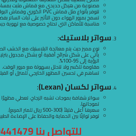
مصنوعة من هيكل حديدي مع قماش مثبت بمسامير 
تتوفر بأنواع مثل قماش PVC الكوري وقماش البولي إثيلين الأسترالي.
تسمح بمرور الهواء دون التأثير على ثبات الساتر بف
مناسبة للأماكن التي تحتاج خصوصية مع تهوية جيد
سواتر بلاستيك
:
نوع مميز حيث يتم معالجة البلاستيك مع الخشب الط
يأتي على شكل شرائح أفقية أو بشكل مجدول بترتي
الرؤية إلى 95-100%.
مقاومة للكسر ولا تتحلل بسهولة مع مرور الوقت.
تساهم في تحسين المظهر الخارجي للمنزل أو الفيلا
سواتر لكسان (Lexan)
:
سواتر شفافة بموجات تشبه الزجاج، تعطي مظهرًا أن
تموجاتها.
سعرها أعلى قليلاً (300-500 ريال للمتر المربع).
توفر توازنًا بين الحماية والحفاظ على الإضاءة الطبي
للتواصل بنا 0500441479