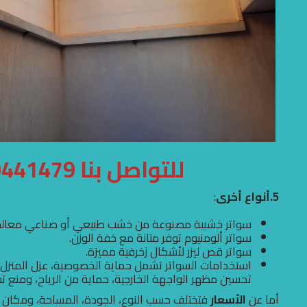
للتواصل بنا 0500441479
5.أنواع أخرى
:
سواتر خشبية مصنوعة من خشب طبيعي أو صناعي معالج
سواتر ألومنيوم توفر متانة مع خفة الوزن.
سواتر قص ليزر لأشكال زخرفية مميزة.
استخدامات السواتر تشمل حماية الخصوصية، عزل المنزل
تحسين مظهر الواجهة الخارجية، حماية من الرياح، ومنع تسر
أما عن
الأسعار
فتختلف حسب النوع، الجودة، المساحة، ومكان ال