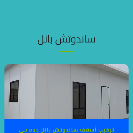
مظلات وسواتر جده
ساندوتش بانل
تركيب أسقف ساندوتش بانل جده حي