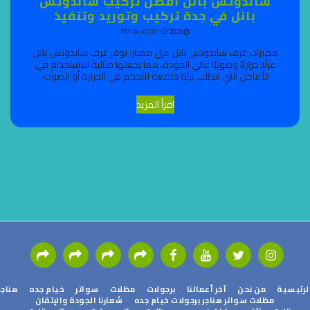
ساندوتش بانل أفضل تركيب ساندوتش
بانل في جدة تركيب وتوريد وتنفيذ
07/12/2025 04:40 PM
مميزات غرف ساندوتش بانل عزل ممتاز: توفر غرف ساندوتش بانل
عزلًا حراريًا وصوتيًا عالي الجودة، مما يجعلها مثالية للاستخدام في
الأماكن التي تتطلب بيئة خاضعة للتحكم في الحرارة أو الصوت.
اقرأ المزيد
ئيسية
من نحن
آخر أعمالنا
برجولات
مظلات
سواتر
خيام جده
هناجر
مظلات سواتر هناجر برجولات خيام جده
شعارنا الجودة والإتقان