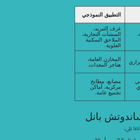
التطبيق النموذجي
غرف التبريد،
كة.
المنشآت التجارية،
الملاحق السكنية
العلوية.
المخازن العامة،
راري
هناجر المعدات.
في
مصانع، مطابخ
ي
مركزية، أماكن
تجميع عامة.
ا يلي: