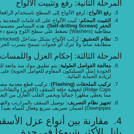
المرحلة الثانية: رفع وتثبيت الألواح
رفع الألواح:
تُرفع الألواح إلى السطح باستخدام الرافعا
التثبيت المحكم:
تُثبت الألواح على الدعامات المعدنية 
الحفر (Self-drilling Screws)
. هذه المسامير مصممة
مطاطية (Washers) تضغط على سطح اللوح وتمنع دخول الماء عند نقطة التثبيت.
نظام التعشيق:
متطابقة تماماً ولا تترك أي فجوات تسمح بتسرب الحرارة
المرحلة الثالثة: إحكام العزل واللمسات ا
معالجة الفواصل الطولية:
الجودة (مثل السيليكون المقاوم للعوامل الجوية) عل
لزيادة الحماية المائية.
تركيب الملحقات (Flashing):
Ridge Caps) لتغطية حافة السقف (الإفريز) والتقا
مما يعطي مظهراً جمالياً ويحمي القلب العازل من التع
تجهيز نظام التصريف:
Downpipes) لضمان تصريف سريع وفعال للمياه بعيداً عن المبنى.
4. مقارنة بين أنواع عزل الأ
بانل الأكثر شيوعاً في جدة