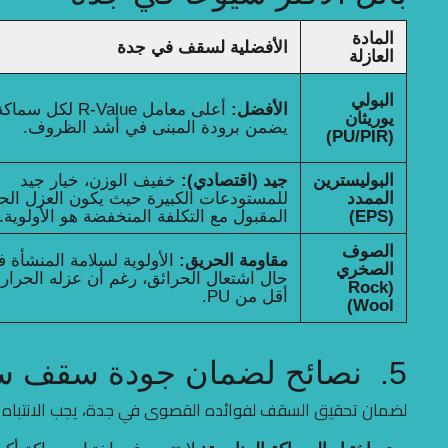
المادة
الأفضلية لسقف في جدة
العازلة
البولي
الأفضل:
أعلى معامل R-Value لكل سما
يوريثان
يضمن برودة المبنى في أشد الظروف.
(PU/PIR)
البوليسترين
جيد (اقتصادي):
خفيف الوزن، خيار جيد
الممدد
للمستودعات الكبيرة حيث يكون العزل الح
(EPS)
المقبول مع التكلفة المنخفضة هو الأولوية.
الصوف
مقاومة الحريق:
الأولوية لسلامة المنشأة 
الصخري
حال اشتعال الحرائق، رغم أن عزله الحرار
(Rock
أقل من PU.
Wool)
5. نصائح لضمان جودة سقف ساندوتش بانل
لضمان تحقيق السقف لفوائده القصوى في جدة، يجب الانتباه لم