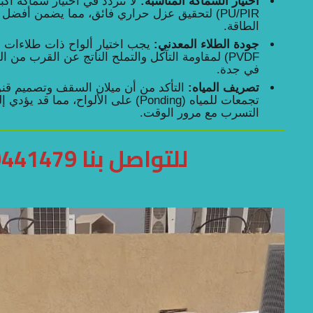
اختيار السماكة المناسبة:
PU/PIR) لتحقيق عزل حراري فائق، مما يضمن أفضل
الطاقة.
جودة الطلاء المعدني:
يجب اختيار ألواح ذات طلاءات ع
PVDF) لمقاومة التآكل والتملح الناتج عن القرب من
في جدة.
تصريف المياه:
التأكد من أن ميلان السقف وتصميم قنو
تجمعات للمياه (Ponding) على الألواح، مم
التسرب مع مرور الوقت.
للتواصل بنا
0441479