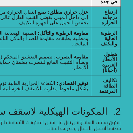
في جدة
ارتفاع
عزل حراري مطلق:
يمنع انتقال الحرارة م
درجات
الحرارة
يخفض الحمل على أجهزة التكييف.
الرطوبة
مقاومة الرطوبة والتآكل:
الطبقة المعدنية ال
العالية
ومطلية بطبقات مقاومة للصدأ والتآكل الناتج
والتكثف
المالحة.
هطول
مقاومة التسرب:
الأمطار
ونظام التثبيت المانع للتسرب يضمنان حماي
الغزيرة
الأمطار.
(أحياناً)
تكاليف
توفير اقتصادي:
الكفاءة الحرارية العالية تؤ
الطاقة
بشكل ملحوظ مقارنة بالأسقف الخرسانية أو ا
المرتفعة
2. المكونات الهيكلية لاسقف ساندوتش بانل
يتكون سقف الساندوتش بانل من نفس المكونات الأساسية للوح
خصيصاً لتحمل الأحمال وتصريف المياه: