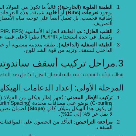
الطبقة العلوية (الخارجية):
غالباً ما تكون من الفولاذ ال
بوجود
تعرجات (Ribs)
أو
أخاديد
عميقة. هذه التعرجات ل
إضافية فحسب، بل تعمل أيضاً على توجيه مياه الأمطار 
التصريف.
القلب العازل:
ويُفضل في جدة استخدام PU/PIR نظراً لأعلى قيمة عزل حراري (
الطبقة السفلية (الداخلية):
طبقة معدنية مستوية أو خفي
الداخلي للسقف وتزيد من قوة الشد للوح.
3.مراحل تركيب أسقف ساندوتش بانل
يتطلب تركيب السقف دقة عالية لضمان العزل الكامل ضد الماء و
المرحلة الأولى: إعداد الدعامات الهيكلية
تركيب الإطار المعدني:
أن يكون هذا الهيكل بميلان كافٍ
(Slope)
لضمان تصريف 
لا يقل عن 5% إلى 10%).
مراجعة التراخيص:
التأكد من الحصول على الموافقات الب
السقف.