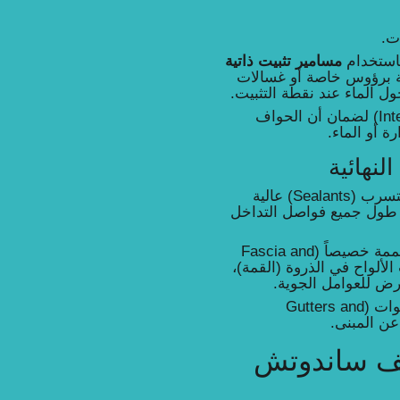
ت.
باستخدام
مسامير تثبيت ذاتية
 برؤوس خاصة أو غسالات
تُركب الألواح بشكل متداخل (Interlocked) لضمان أن الحواف
 أو الماء.
لنهائية
يتم تطبيق مواد سد مانعة للتسرب (Sealants) عالية
ى طول جميع فواصل التداخل
تركيب قطع معدنية مصممة خصيصاً (Fascia and
ءات الألواح في الذروة (القمة)،
رض للعوامل الجوية.
توصيل السقف بالمزاريب والقنوات (Gutters and
سقف ساندوتش