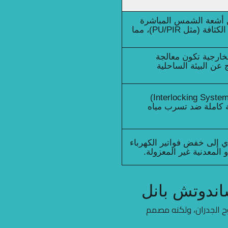
ن أشعة الشمس المباشرة
إلى داخل المبنى بفضل القلب العازل عالي الكثافة (مثل PU/PIR)، مما
خارجية تكون معالجة
 عن البيئة الساحلية
تصميم التعشيق المحكم (Interlocking System)
ة كاملة ضد تسرب مياه
دي إلى خفض فواتير الكهرباء
لمعدنية غير المعزولة.
 الجدران، ولكنه مصمم