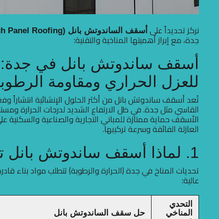
نركز تحديداً على
أسقف الساندوتش بانل (Sandwich Panel Roofing)
جدة، مع إبراز أهميتها المناخية والتقنية:
أسقف ساندوتش بانل في جدة: ا
للعزل الحراري ومقاومة الرطوب
تُعد أسقف ساندوتش بانل من أكثر الحلول الإنشائية انتشاراً وف
القاسي مثل جدة. في ظل الارتفاع الشديد لدرجات الحرارة ومستوي
الأسقف حماية ممتازة للمباني التجارية والصناعية والسكنية 
العازلة الفائقة وسرعة تركيبها.
1. لماذا أسقف ساندوتش بانل تحديداً في جدة؟
تحديات المناخ في جدة (الحرارة والرطوبة) تتطلب مواد بناء قا
عالية:
التحدي
المناخي
حل سقف الساندوتش بانل