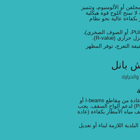
مجلفن أو الألومنيوم، وتتميز
ا تمنح اللوح قوة هيكلية
بكفاءة عالية نحو نظام
هو الطبقة العازلة الأساسية (PU/PIR، EPS، أو الصوف الصخري)،
R
-value).
فة التعرج، توفر المظهر
الحرارة:
يُجهز إطار هيكلي من الفولاذ (عادة من مقاطع I-beams أو
C-purlins) يوضع على مسافات محددة (Purlin Spacing) لدعم ألواح السقف. يجب
مياه الأمطار بكفاءة (عادة
لدية اللازمة لبناء أو تعديل