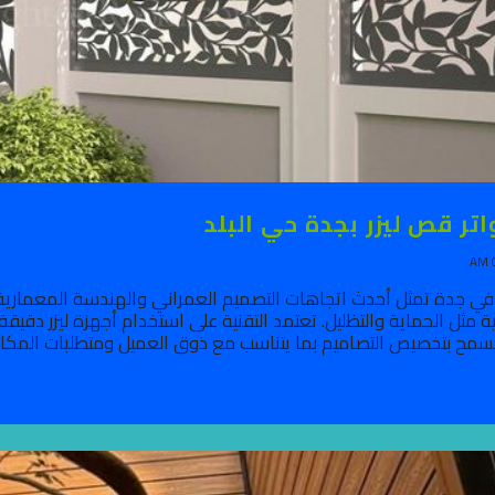
تر قص ليزر بجدة حي البلد
في جدة تمثل أحدث اتجاهات التصميم العمراني والهندسة المعمارية ال
ة مثل الحماية والتظليل. تعتمد التقنية على استخدام أجهزة ليزر 
سمح بتخصيص التصاميم بما يتناسب مع ذوق العميل ومتطلبات المكان