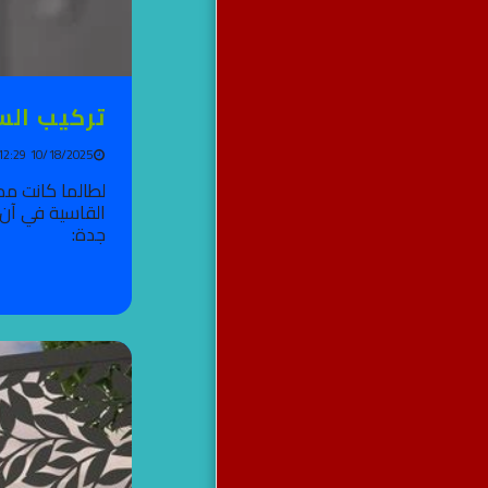
شعارنا الجودة والإتقان
مظلات حدائق وسيارات في
جده
مظلات سواتر برجولات
تركيب الس
سواتر مظلات جده
10/18/2025 12:29 PM
لطالما كانت مد
القاسية في آن 
جدة: