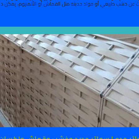
عن خشب طبيعي أو مواد حديثة مثل القماش أو الألمنيوم، يمكن دائمًا 
تر جده | سواتر حديد وخشب وقماش ولكسان