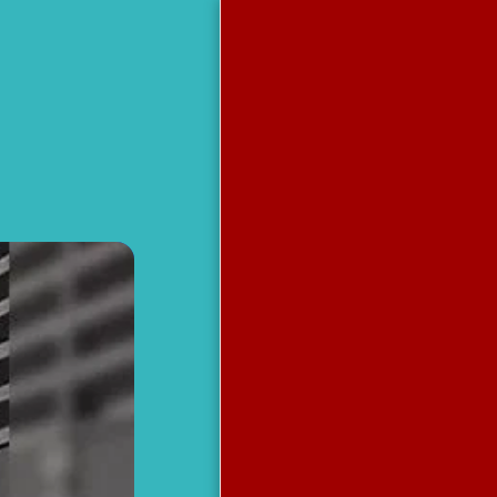
مظلات وسواتر
جده
الرئيسية
من نحن
آخر أعمالنا
برجولات
مظلات
سواتر
خيام جده
هناجر
مظلات سواتر هناجر برجولات
خيام جده