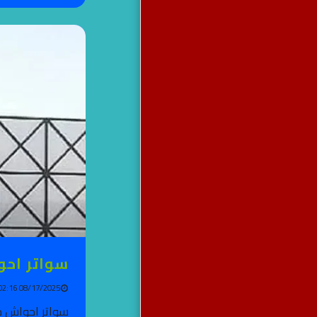
سواتر احو
08/17/2025 02:16 PM
سواتر احواش جد