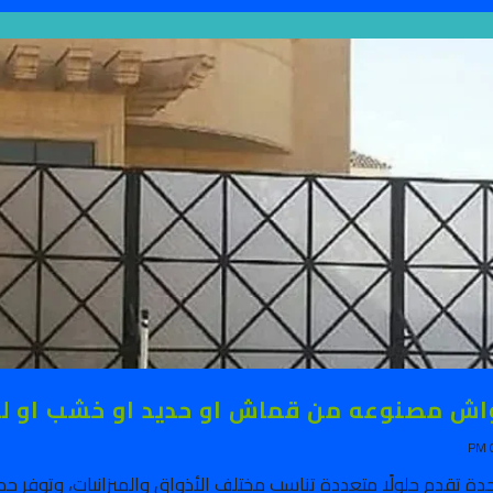
اش مصنوعه من قماش او حديد او خشب او ل
ة تقدم حلولًا متعددة تناسب مختلف الأذواق والميزانيات، وتوفر 