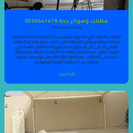
مظلات وسواتر جدة 0500441479
02/17/2025 02:53 PM
الخيارات والمواد التي نقدمها. سنوفر مرشداً مناسبًا للمناظر الطبيعية
يساعدك ويقوم بتحليل المنطقة التي حصلت عليها وتقديم النصيحة
المثلى لك في كل ما يتعلق بحجم ونوع المظلةالتي تناسبك في
الهواء الطلق. يمكنك أيضًا إضافة هذا الامتداد الممتاز بالنمط التي
تريده في المظلات.، مع النظرة الرائدةلأفضل مؤسسه تصميم
برجولات في المملكة العربية السعودية.
اقرأ المزيد