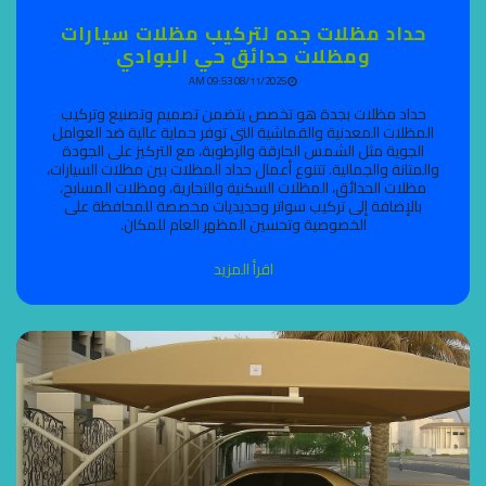
حداد مظلات جده لتركيب مظلات سيارات
ومظلات حدائق حي البوادي
08/11/2025 09:53 AM
حداد مظلات بجدة هو تخصص يتضمن تصميم وتصنيع وتركيب
المظلات المعدنية والقماشية التي توفر حماية عالية ضد العوامل
الجوية مثل الشمس الحارقة والرطوبة، مع التركيز على الجودة
والمتانة والجمالية. تتنوع أعمال حداد المظلات بين مظلات السيارات،
مظلات الحدائق، المظلات السكنية والتجارية، ومظلات المسابح،
بالإضافة إلى تركيب سواتر وحديديات مخصصة للمحافظة على
الخصوصية وتحسين المظهر العام للمكان.
اقرأ المزيد