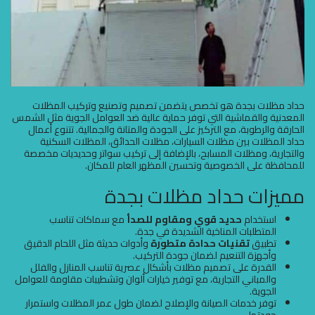
حداد مظلات بجدة هو تخصص يتضمن تصميم وتصنيع وتركيب المظلات
المعدنية والقماشية التي توفر حماية عالية ضد العوامل الجوية مثل الشمس
الحارقة والرطوبة، مع التركيز على الجودة والمتانة والجمالية. تتنوع أعمال
حداد المظلات بين مظلات السيارات، مظلات الحدائق، المظلات السكنية
والتجارية، ومظلات المسابح، بالإضافة إلى تركيب سواتر وحديديات مخصصة
للمحافظة على الخصوصية وتحسين المظهر العام للمكان.
مميزات حداد مظلات بجدة
استخدام
حديد قوي ومقاوم للصدأ
مع سماكات تناسب
المتطلبات المناخية الشديدة في جدة.
تطبيق
تقنيات حدادة متطورة
وأدوات حديثة مثل اللحام الدقيق
وأجهزة التنعيم لضمان جودة التركيب.
القدرة على تصميم مظلات بأشكال عصرية تناسب المنازل والفلل
والمباني التجارية، مع توفير خيارات ألوان وتشطيبات مقاومة للعوامل
الجوية.
توفر خدمات الصيانة والإصلاح لضمان طول عمر المظلات واستمرار