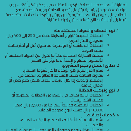
لمقارنة أسعار خدمات الحدادة لتركيب المظلات في جدة بشكل فعّال، يجب
مراعاة عدة عوامل رئيسية تؤثر على تحديد التكلفة وجودة الخدمة، مع
الاطلاع على عروض الأسعار المتوفرة من ورش وشركات الحدادة المتخصصة.
فيما يلي أبرز النقاط التي تساعدك في إجراء المقارنة:
نوع المظلة والمواد المستخدمة:
المظلات الحديدية تتراوح أسعارها عادة من 250 إلى 400 ريال
سعودي للمتر المربع.
المظلات القماشية أو البوليمرية قد تكون أقل أو أكثر تكلفة
حسب الجودة.
مظلات السيارات المعدنية غالباً ما تكون من المواد المجلفنة أو
الألمنيوم المقاوم للصدأ، مما يؤثر على السعر.
نطاق العمل وحجم المشروع:
سعر المتر المربع هو الوحدة الأكثر شيوعاً للتسعير.
تتفاوت التكلفة حسب المساحة المطلوبة، التعقيد في
التصميم، وكذلك إذا كان التركيب يتطلب هيكل دعم خاص أو
أعمال إضافية.
نوع وتركيب المظلة:
المظلات الثابتة تختلف في السعر عن المظلات المتحركة أو
مظلات الشد الإنشائي.
المظلات المتحركة قد تبدأ أسعارها من 2,500 ريال وتجتاز
10,000 ريال حسب النوع وجودة الخامات.
خدمات إضافية:
يشمل السعر أحياناً تكاليف التصميم، التركيب، الصيانة،
والضمانات.
بعض الشركات تقدم خصومات للمشروعات الكبيرة أو للعملاء