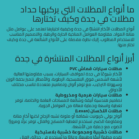
ما أنواع المظلات التي يركبها حداد
مظلات في جدة وكيف تختارها
أنواع المظلات الأكثر انتشارًا في جدة وكيفية اختيارها تعتمد على عوامل مثل
متانة المواد، مقاومة العوامل المناخية الحارة والرطبة، والتصميم المناسب
للاستخدام المطلوب. إليك نظرة مفصلة على الأنواع الشائعة في جدة وكيف
تختار منها:
أبرز أنواع المظلات المنتشرة في جدة
مظلات سيارات قماش PVC
الأكثر شيوعًا في جدة لمواقف السيارات، بسبب مقاومتها العالية
لأشعة الشمس فوق البنفسجية، الرطوبة، والأمطار. تتميز بخفة الوزن
وسهولة التركيب، مع توفر ألوان وتصاميم متعددة تناسب مختلف
الأذواق.
مظلات سيارات هرمية ومخروطية
تصاميم هندسية أنيقة وشائعة للمساحات العامة والخاصة، توفر
تغطية واسعة وحماية فعالة من العوامل الجوية.
مظلات اللكسان (Lexan)
ألواح بولي كربونيت شفافة أو ملونة تشبه الزجاج لكنها أكثر متانة
ومقاومة للكسر، تستخدم لتغطية المسابح والفلل، توفر عزلًا ومرورًا
للضوء مع حماية من الأشعة.
مظلات خشبية ومجموعة خشبية بلاستيكية
تقدم مظهرًا أنيقًا وطبيعيًا، وغالبًا ما تُستخدم في حدائق الفلل