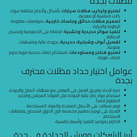
مظلات بجدة
تصنيع وتركيب مظلات سيارات:
بأشكال وأحجام مختلفة سواء
كانت قماشية أو معدنية.
تصميم مظلات حدائق وجلسات خارجية:
بمواصفات مقاومة
للرطوبة والحرارة.
تنفيذ سواتر حديدية وخشبية:
للحفاظ على الخصوصية وتحسين
الجمالية.
تفصيل أبواب وشبابيك حديدية:
بجودة عالية وبتشطيبات
متنوعة.
تصنيع هناجر ومستودعات:
باستخدام خامات حديدية قوية تدوم
لفترات طويلة.
عوامل اختيار حداد مظلات محترف
بجدة
خبرة الحداد وفريق العمل في التعامل مع متطلبات المناخ والجودة.
استخدام مواد خام عالية الجودة مثل الفولاذ المجلفن والحديد
المقاوم للصدأ.
توفر ضمانات على الأعمال المنفذة والمواد المستخدمة.
القدرة على توفير تصاميم مخصصة تلبي الذوق الشخصي ومتطلبات
الاستخدام.
الالتزام بمواعيد التنفيذ وأسعار تنافسية.
أبرز الشركات وورش الحدادة في جدة