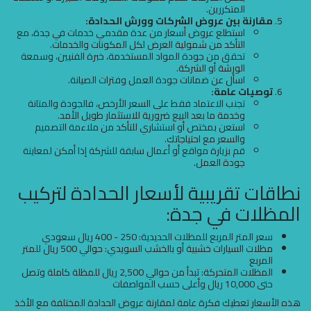
المتكررين.
مقارنة بين عروض الشركات وورش الحدادة:
استطلع عروض أسعار من عدة مقدمي خدمات في جدة، مع
التأكد من شمولية العرض لكل المكونات والخدمات.
تحقق من جودة المواد المستخدمة، خبرة الفنيين، وسمعة
الورشة أو الشركة.
اسأل عن ضمانات جودة العمل وفترات الصيانة.
توصيات عامة:
تجنب الاعتماد فقط على السعر الأرخص، فالجودة والمتانة
وخدمة ما بعد البيع ضرورية للاستثمار طويل الأمد.
استعن بمختص أو استشاري للتأكد من ملاءمة التصميم
والسعر مع احتياجاتك.
قم بزيارة مواقع أو أعمال سابقة للشركة إذا أمكن لمعاينة
جودة العمل.
نطاقات تقريبية لأسعار الحدادة لتركيب
المظلات في جدة:
سعر المتر المربع للمظلات الحديدية: 250 - 400 ريال سعودي
مظلات السيارات خشبية أو بالخشب السويدي: حوالي 500 ريال للمتر
المربع
المظلات المتحركة: تبدأ من حوالي 2,500 ريال للمظلة كاملة وتصل
حتى 10,000 ريال وأعلى حسب المواصفات
هذه الأسعار تعطيك فكرة عامة لمقارنة عروض الحدادة المختلفة مع الأخذ