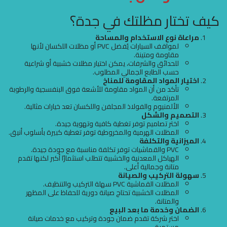
كيف تختار مظلتك في جدة؟
مراعاة نوع الاستخدام والمساحة
لمواقف السيارات يُفضل PVC أو مظلات اللكسان لأنها
مقاومة ومتينة.
للحدائق والشرفات، يمكن اختيار مظلات خشبية أو شراعية
حسب الطابع الجمالي المطلوب.
اختيار المواد المقاومة للمناخ
تأكد من أن المواد مقاومة للأشعة فوق البنفسجية والرطوبة
المرتفعة.
الألمنيوم والفولاذ المجلفن واللكسان تعد خيارات مثالية.
التصميم والشكل
اختر تصاميم توفر تغطية كافية وتهوية جيدة.
المظلات الهرمية والمخروطية توفر تغطية كبيرة بأسلوب أنيق.
الميزانية والتكلفة
PVC والقماشيات توفر تكلفة مناسبة مع جودة جيدة.
الهياكل المعدنية والخشبية تتطلب استثمارًا أكبر لكنها تقدم
متانة وجمالية أعلى.
سهولة التركيب والصيانة
المظلات القماشية PVC سهلة التركيب والتنظيف.
المظلات الخشبية تحتاج صيانة دورية للحفاظ على المظهر
والمتانة.
الضمان وخدمة ما بعد البيع
اختر شركة تقدم ضمان جودة وتركيب مع خدمات صيانة
مستمرة.