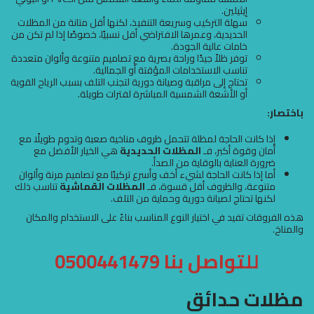
إيثيلين.
سهلة التركيب وسريعة التنفيذ، لكنها أقل متانة من المظلات
الحديدية، وعمرها الافتراضي أقل نسبيًا، خصوصًا إذا لم تكن من
خامات عالية الجودة.
توفر ظلاً جيدًا وراحة بصرية مع تصاميم متنوعة وألوان متعددة
تناسب الاستخدامات المؤقتة أو الجمالية.
تحتاج إلى مراقبة وصيانة دورية لتجنب التلف بسبب الرياح القوية
أو الأشعة الشمسية المباشرة لفترات طويلة.
باختصار:
إذا كانت الحاجة لمظلة تتحمل ظروف مناخية صعبة وتدوم طويلًا مع
أمان وقوة أكبر، فـ
المظلات الحديدية
هي الخيار الأفضل مع
ضرورة العناية بالوقاية من الصدأ.
أما إذا كانت الحاجة لشيء أخف وأسرع تركيبًا مع تصاميم مرنة وألوان
متنوعة، والظروف أقل قسوة، فـ
المظلات القماشية
تناسب ذلك
لكنها تحتاج لصيانة دورية وحماية من التلف.
هذه الفروقات تفيد في اختيار النوع المناسب بناءً على الاستخدام والمكان
والمناخ.
للتواصل بنا 0500441479
مظلات حدائق