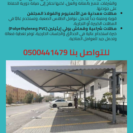
والشرفات. تتميز بالمتانة والعزل، لكنها تحتاج إلى صيانة دورية للحفاظ
على جودتها.
مظلات معدنية من الألمنيوم والفولاذ المجلفن
قوية ومتينة جداً تتحمل عوامل الطقس الصعبة، وتستخدم غالبًا في
المظلات الكبيرة أو التجارية.
مظلات شراعية وقماش بولي إيثيلين (PVC وPolyethylene)
خبرة استخدام عالية في الحدائق والجلسات الخارجية، توفر تغطية فعالة
وتحمل جيد للعوامل المناخية.
للتواصل بنا 0500441479