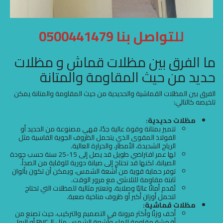
للتواصل بنا 0500441479
ما الفرق بين مظلات قماش و مظلات
حديد من حيث المقاومة والمتانة
الفرق بين المظلات القماشية والحديدية من حيث المقاومة والمتانة يمكن
تلخيصه كالتالي:
مظلات حديدية:
تتميز بمتانة وقوة عالية جدًا، فهي مصنوعة من الحديد أو
الفولاذ المقوى الذي يتحمل الظروف الجوية القاسية مثل
الرياح الشديدة، الأمطار، والحرارة العالية.
لها عمر افتراضي طويل قد يصل إلى 15-25 سنة حسب جودة
الصيانة، لكنها قد تحتاج إلى صيانة دورية للوقاية من الصدأ.
توفر حماية قوية من أشعة الشمس، ويمكن أن تكون بألوان
ثابتة مقاومة للتلاشي مع مرور الوقت.
تُقدم أمانًا عاليًا وصلابة، وتعتبر مثالية للمظلات التي تحتاج
لتحمل أوزان أكبر أو ظروف مناخية صعبة.
مظلات قماشية:
أخف وزنًا وأكثر مرونة في التصميم والتركيب، حيث تصنع من
أقمشة مقاومة للماء وأشعة الشمس مثل الـPVC أو البولي