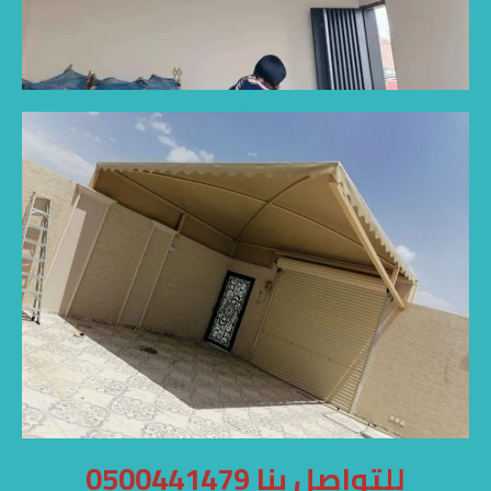
للتواصل بنا 0500441479