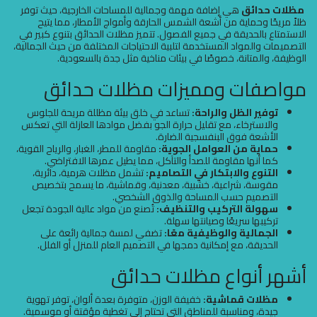
مظلات حدائق
هي إضافة مهمة وجمالية للمساحات الخارجية، حيث توفر
ظلاً مريحًا وحماية من أشعة الشمس الحارقة وأمواج الأمطار، مما يتيح
الاستمتاع بالحديقة في جميع الفصول. تتميز مظلات الحدائق بتنوع كبير في
التصميمات والمواد المستخدمة لتلبية الاحتياجات المختلفة من حيث الجمالية،
الوظيفة، والمتانة، خصوصًا في بيئات مناخية مثل جدة بالسعودية.
مواصفات ومميزات مظلات حدائق
توفير الظل والراحة:
تساعد في خلق بيئة مظللة مريحة للجلوس
والاسترخاء، مع تقليل حرارة الجو بفضل موادها العازلة التي تعكس
الأشعة فوق البنفسجية الضارة.
حماية من العوامل الجوية:
مقاومة للمطر، الغبار، والرياح القوية،
كما أنها مقاومة للصدأ والتآكل، مما يطيل عمرها الافتراضي.
التنوع والابتكار في التصاميم:
تشمل مظلات هرمية، دائرية،
مقوسة، شراعية، خشبية، معدنية، وقماشية، ما يسمح بتخصيص
التصميم حسب المساحة والذوق الشخصي.
سهولة التركيب والتنظيف:
تُصنع من مواد عالية الجودة تجعل
تركيبها سريعًا وصيانتها سهلة.
الجمالية والوظيفية معًا:
تضفي لمسة جمالية رائعة على
الحديقة، مع إمكانية دمجها في التصميم العام للمنزل أو الفلل.
أشهر أنواع مظلات حدائق
مظلات قماشية:
خفيفة الوزن، متوفرة بعدة ألوان، توفر تهوية
جيدة، ومناسبة للمناطق التي تحتاج إلى تغطية مؤقتة أو موسمية.