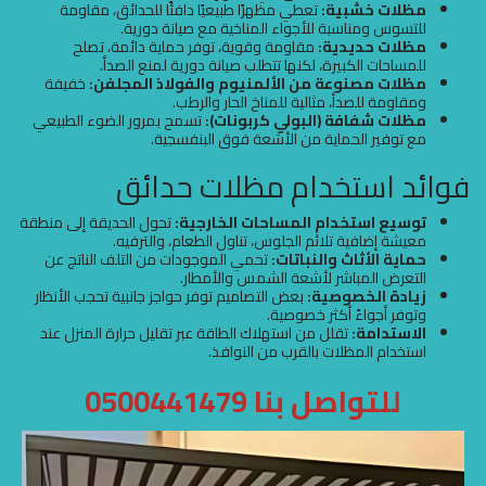
مظلات خشبية:
تعطي مظهرًا طبيعيًا دافئًا للحدائق، مقاومة
للتسوس ومناسبة للأجواء المناخية مع صيانة دورية.
مظلات حديدية:
مقاومة وقوية، توفر حماية دائمة، تصلح
للمساحات الكبيرة، لكنها تتطلب صيانة دورية لمنع الصدأ.
مظلات مصنوعة من الألمنيوم والفولاذ المجلفن:
خفيفة
ومقاومة للصدأ، مثالية للمناخ الحار والرطب.
مظلات شفافة (البولي كربونات):
تسمح بمرور الضوء الطبيعي
مع توفير الحماية من الأشعة فوق البنفسجية.
فوائد استخدام مظلات حدائق
توسيع استخدام المساحات الخارجية:
تحول الحديقة إلى منطقة
معيشة إضافية تلائم الجلوس، تناول الطعام، والترفيه.
حماية الأثاث والنباتات:
تحمي الموجودات من التلف الناتج عن
التعرض المباشر لأشعة الشمس والأمطار.
زيادة الخصوصية:
بعض التصاميم توفر حواجز جانبية تحجب الأنظار
وتوفر أجواءً أكثر خصوصية.
الاستدامة:
تقلل من استهلاك الطاقة عبر تقليل حرارة المنزل عند
استخدام المظلات بالقرب من النوافذ.
للتواصل بنا 0500441479