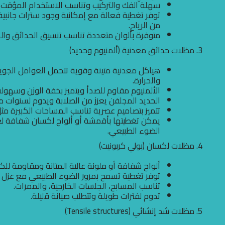
سهلة الفك والتركيب وتناسب الاستخدام المؤقت أ
توفر تغطية فعالة مع إمكانية وجود سترات جانبي
من الرياح.
متوفرة بألوان متعددة تناسب تنسيق الحدائق والد
3. مظلات حدائق معدنية (ألمنيوم وحديد)
هياكل معدنية متينة وقوية تتحمل العوامل الجوية
والحرارة.
الألمنيوم مقاوم للصدأ ويتميز بخفة الوزن وسهولة 
الحديد المجلفن يعزز من الصلابة ويدوم لسنوات مع
تتميز بتصاميم عصرية تناسب المساحات الكبيرة مث
يمكن تغطيتها بأقمشة أو ألواح لكسان شفافة 
الضوء الطبيعي.
4. مظلات لكسان (بولي كربونيت)
ألواح شفافة أو ملونة عالية المتانة ومقاومة للكس
توفر تغطية تسمح بمرور الضوء الطبيعي مع عزل ال
تناسب المسابح، الجلسات الخارجية، والممرات.
تدوم لفترات طويلة وتتطلب صيانة قليلة.
5. مظلات شد إنشائي (Tensile structures)