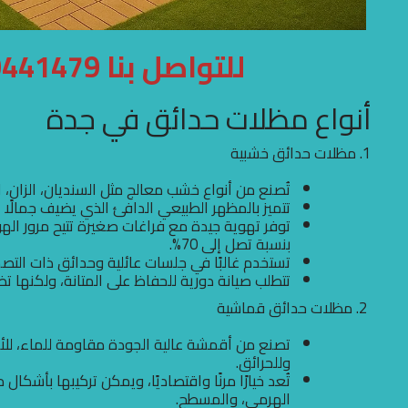
للتواصل بنا 0500441479
أنواع مظلات حدائق في جدة
1. مظلات حدائق خشبية
تُصنع من أنواع خشب معالج مثل السنديان، الزان، الص
تتميز بالمظهر الطبيعي الدافئ الذي يضيف جمالًا و
توفر تهوية جيدة مع فراغات صغيرة تتيح مرور ال
بنسبة تصل إلى 70%.
تستخدم غالبًا في جلسات عائلية وحدائق ذات التص
تتطلب صيانة دورية للحفاظ على المتانة، ولكنها ت
2. مظلات حدائق قماشية
تصنع من أقمشة عالية الجودة مقاومة للماء، لل
وللحرائق.
تُعد خيارًا مرنًا واقتصاديًا، ويمكن تركيبها بأشك
الهرمي، والمسطح.