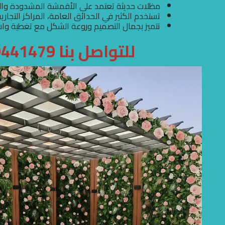
مظلات حديثة تعتمد على الأقمشة المشدودة والمث
تستخدم الكثير في الحدائق العامة، المراكز التجار
تتميز بجمال التصميم وروعة الشكل مع تغطية وا
للتواصل بنا 0500441479