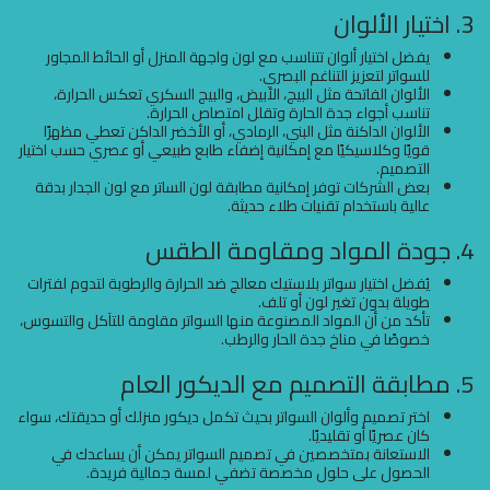
3. اختيار الألوان
يفضل اختيار ألوان تتناسب مع لون واجهة المنزل أو الحائط المجاور
للسواتر لتعزيز التناغم البصري.
الألوان الفاتحة مثل البيج، الأبيض، والبيج السكري تعكس الحرارة،
تناسب أجواء جدة الحارة وتقلل امتصاص الحرارة.
الألوان الداكنة مثل البني، الرمادي، أو الأخضر الداكن تعطي مظهرًا
قويًا وكلاسيكيًا مع إمكانية إضفاء طابع طبيعي أو عصري حسب اختيار
التصميم.
بعض الشركات توفر إمكانية مطابقة لون الساتر مع لون الجدار بدقة
عالية باستخدام تقنيات طلاء حديثة.
4. جودة المواد ومقاومة الطقس
يُفضل اختيار سواتر بلاستيك معالج ضد الحرارة والرطوبة لتدوم لفترات
طويلة بدون تغير لون أو تلف.
تأكد من أن المواد المصنوعة منها السواتر مقاومة للتآكل والتسوس،
خصوصًا في مناخ جدة الحار والرطب.
5. مطابقة التصميم مع الديكور العام
اختر تصميم وألوان السواتر بحيث تكمل ديكور منزلك أو حديقتك، سواء
كان عصريًا أو تقليديًا.
الاستعانة بمتخصصين في تصميم السواتر يمكن أن يساعدك في
الحصول على حلول مخصصة تضفي لمسة جمالية فريدة.