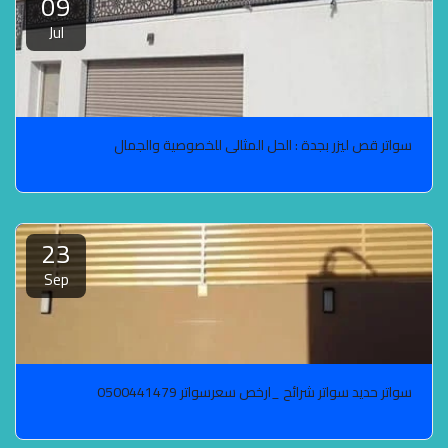
09
Jul
سواتر قص ليزر بجدة : الحل المثالي للخصوصية والجمال
23
Sep
سواتر حديد سواتر شرائح _ارخص سعرسواتر 0500441479