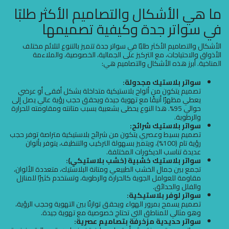
ما هي الأشكال والتصاميم الأكثر طلبًا
في سواتر جدة وكيفية تصميمها
الأشكال والتصاميم الأكثر طلبًا في سواتر جدة تتميز بالتنوع لتلائم مختلف
الأذواق والاحتياجات، مع التركيز على الجمالية، الخصوصية، والملاءمة
المناخية. أبرز هذه الأشكال والتصاميم هي:
سواتر بلاستيك مجدولة:
تصميم يتكون من ألواح بلاستيكية متداخلة بشكل أفقى أو عرضي
يعطي مظهرًا أنيقًا مع تهوية جيدة ويحقق حجب رؤية عالي يصل إلى
حوالي 95%. هذا النوع يحظى بشعبية بسبب متانته ومقاومته للحرارة
والرطوبة.
سواتر بلاستيك شرائح:
تصميم بسيط وعصري يتكون من شرائح بلاستيكية متراصة توفر حجب
رؤية تام (100%)، ويتميز بسهولة التركيب والتنظيف، يتوفر بألوان
عديدة تناسب الديكورات المختلفة.
سواتر بلاستيك خشبية (خشب بلاستيكي):
تجمع بين جمال الخشب الطبيعي ومتانة البلاستيك، متعددة الألوان،
مقاومة للعوامل الجوية كالحرارة والرطوبة، وتستخدم كثيرًا للمنازل
والفلل والحدائق.
سواتر لوفر بلاستيكية:
تصميم يسمح بمرور الهواء ويحقق توازنًا بين التهوية وحجب الرؤية،
وهو مثالي للمناطق التي تحتاج خصوصية مع تهوية جيدة.
سواتر حديدية مزخرفة بتصاميم عصرية: