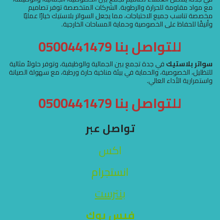
مع مواد مقاومة للحرارة والرطوبة. الشركات المتخصصة توفر تصاميم
مخصصة تناسب جميع الاحتياجات، مما يجعل السواتر بلاستيك خيارًا عمليًا
وأنيقًا للحفاظ على الخصوصية وحماية المساحات الخارجية.
للتواصل بنا 0500441479
سواتر بلاستيك
في جدة تجمع بين الجمالية والوظيفية، وتوفر حلولاً مثالية
للتظليل، الخصوصية، والحماية في بيئة مناخية حارة ورطبة، مع سهولة الصيانة
واستمرارية الأداء العالي.
للتواصل بنا 0500441479
تواصل عبر
اكس
انستجرام
بنترست
فيس بوك