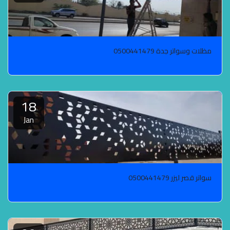
مظلات وسواتر جدة 0500441479
18
Jan
سواتر قصر ليزر 0500441479