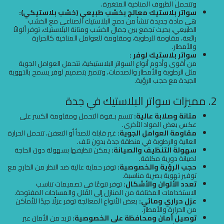
وتتحمل الظروف المناخية المتغيرة.
سواتر بلاستيك معالج بخشب طبيعي (خشب بلاستيكي):
هي مادة جديدة تنشأ من دمج البلاستيك الصناعي مع الخشب
الطبيعي، بحيث تجمع بين جمال الخشب ومتانة البلاستيك، توفر ألوانًا
رائعة، مقاومة للرطوبة، ومقاومة للعوامل المناخية كالحرارة
والأمطار.
سواتر بلاستيك لوفر :
من أقوى وأدوم أنواع السواتر البلاستيكية، تتحمل العوامل الجوية
مثل الرطوبة والأمطار والصدمات، وتتميز بتصميم لوفر يسمح بالتهوية
الجيدة مع حجب الرؤية.
2. مميزات سواتر البلاستيك في جدة
متانة وصلابة عالية:
تتسم بـقوة التحمل ومقاومة الكسر على
عكس بعض المواد الأخرى.
مقاومة العوامل الجوية:
غير قابلة للصدأ أو التعفن، تتحمل الحرارة
العالية والرطوبة في منطقة جدة بدون تلف.
سهولة التنظيف والصيانة:
يمكن تنظيفها بسهولة دون الحاجة
لصيانة دورية مكلفة.
حجب الرؤية والخصوصية:
توفر حماية عالية ضد النظر من الخارج مع
توفير تهوية بصرية مناسبة.
تعدد الألوان والأشكال:
توفر تنوعًا في تصميمات تناسب
الاستخدامات المختلفة من المنازل إلى الفلل والمساحات المفتوحة.
عزل حراري ومائي:
بعض الأنواع المعالجة توفر عزلًا جيدًا للأماكن
من الحرارة والأمطار.
توصيل أمان ومحافظة على الخصوصية:
تزيد من الأمان عبر