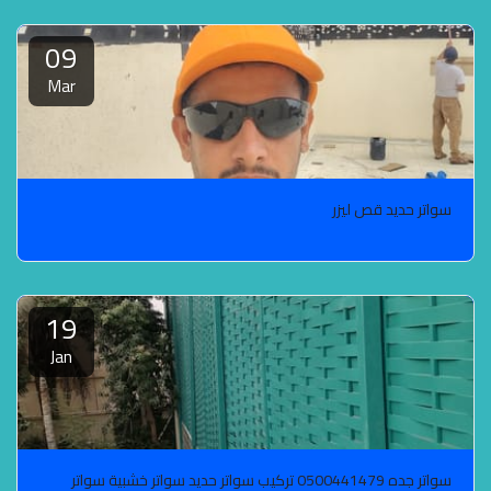
09
Mar
سواتر حديد قص ليزر
19
Jan
سواتر جده 0500441479 تركيب سواتر حديد سواتر خشبية سواتر