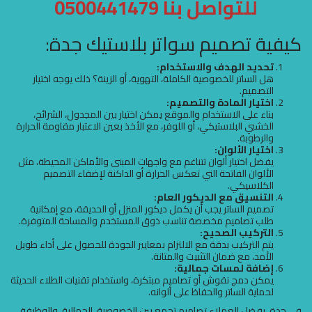
للتواصل بنا 0500441479
كيفية تصميم سواتر بلاستيك جدة:
تحديد الهدف والاستخدام:
هل الساتر للخصوصية الكاملة، التهوية، أو الزينة؟ ذلك يوجه اختيار
التصميم.
اختيار المادة والتصميم:
بناء على الاستخدام والموقع يمكن اختيار بين المجدول، الشرائح،
الخشبي البلاستيكي، أو اللوفر، مع الأخذ بعين الاعتبار مقاومة الحرارة
والرطوبة.
اختيار الألوان:
يفضل اختيار ألوان تتناغم مع واجهات المبنى والأماكن المحيطة، مثل
الألوان الفاتحة التي تعكس الحرارة أو الداكنة لإضفاء التصميم
الكلاسيكي.
التنسيق مع الديكور العام:
تصميم الساتر يجب أن يكمل ديكور المنزل أو الحديقة، مع إمكانية
طلب تصاميم مخصصة تناسب ذوق المستخدم والمساحة المتوفرة.
التركيب الصحيح:
يتم التركيب بدقة مع الالتزام بمعايير الجودة للحصول على أداء طويل
الأمد، مع ضمان التثبيت والمتانة.
إضافة لمسات جمالية:
يمكن دمج نقوش أو تصاميم مبتكرة، واستخدام تقنيات الطلاء الحديثة
لحماية الساتر والحفاظ على ألوانه.
في جدة، يفضل العملاء تصاميم تجمع بين الخصوصية، الجمالية، والوظيفة،