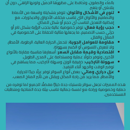
بالماء والصابون، وتحافظ على مظهرها الجميل ولونها الزاهي دون أن
يتلاشى أو يتغير.
تنوع في الأشكال والألوان:
تتوفر بتشكيلة واسعة من الأنماط
والتصاميم والألوان التي تناسب مختلف الأذواق والديكورات، مع
إمكانية التعديل لتناسب أي حجم أو شكل للمكان.
حجب رؤية فعال:
توفر خصوصية عالية بحجب الرؤية بشكل تام أو
جزئي حسب التصميم، ما يجعلها مثالية للحفاظ على الخصوصية في
المنازل والفلل.
مقاومة للعوامل الجوية:
تتحمل الحرارة العالية، الرطوبة، الأمطار،
ولا تتعرض للتسوس أو الكسر بسهولة.
اقتصادية وقيمة مقابل السعر:
أسعارها مناسبة مقارنة بالأنواع
الأخرى وتوفر حلولًا عملية ومستدامة على المدى الطويل.
سهولة التركيب:
خفيفة الوزن وسهلة التركيب، مما يساهم في
توفير الوقت والجهد أثناء التنفيذ.
عزل حراري ومائي:
بعض أنواع السواتر توفر عزلًا جيدًا للحرارة
والأمطار، مما يزيد من راحة المكان ويقلل من تأثير المناخ الصعب.
هذه المميزات تجعل سواتر بلاستيك جدة خيارًا مفضلًا للجميع لما توفره من
حماية وخصوصية وراحة مع لمسة جمالية تناسب بيئة جدة المناخية ومتطلبات
المستخدمين.