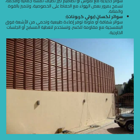
سواتر حديدية مع نقوش أو تصاميم ليزر تضيف لمسة جمالية وفخمة،
تسمح بمرور بعض الهواء مع الحفاظ على الخصوصية، وتتميز بالقوة
والمتانة.
سواتر لكسان (بولي كربونات):
سواتر شفافة أو ملونة توفر إضاءة طبيعية وتحمي من الأشعة فوق
البنفسجية مع مقاومة للكسر، وتستخدم لتغطية المسابح أو الجلسات
الخارجية.